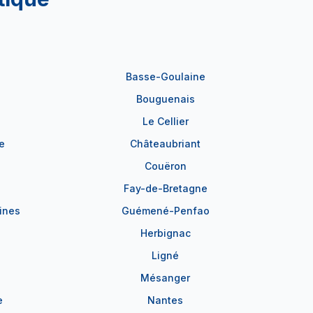
Basse-Goulaine
Bouguenais
Le Cellier
e
Châteaubriant
Couëron
Fay-de-Bretagne
ines
Guémené-Penfao
Herbignac
Ligné
Mésanger
e
Nantes