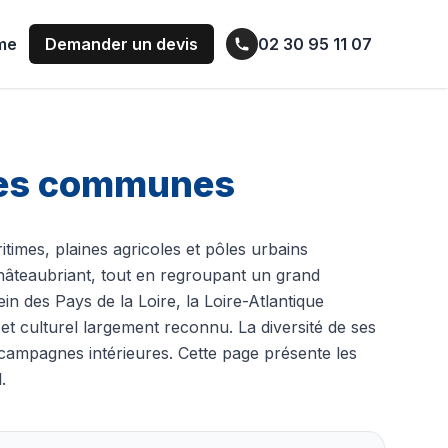
ume
Demander un devis
02 30 95 11 07
 ses communes
ritimes, plaines agricoles et pôles urbains
Châteaubriant, tout en regroupant un grand
in des Pays de la Loire, la Loire-Atlantique
 et culturel largement reconnu. La diversité de ses
t campagnes intérieures. Cette page présente les
.