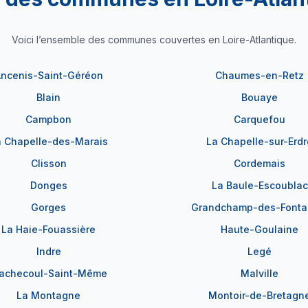
Voici l’ensemble des communes couvertes en Loire-Atlantique.
ncenis-Saint-Géréon
Chaumes-en-Retz
Blain
Bouaye
Campbon
Carquefou
a Chapelle-des-Marais
La Chapelle-sur-Erdr
Clisson
Cordemais
Donges
La Baule-Escoublac
Gorges
Grandchamp-des-Fonta
La Haie-Fouassière
Haute-Goulaine
Indre
Legé
achecoul-Saint-Même
Malville
La Montagne
Montoir-de-Bretagn