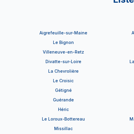
Aigrefeuille-sur-Maine
A
Le Bignon
Villeneuve-en-Retz
Divatte-sur-Loire
L
La Chevrolière
Le Croisic
Gétigné
Guérande
Héric
Le Loroux-Bottereau
M
Missillac