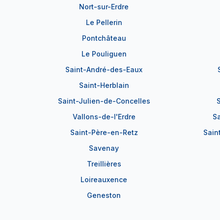
Nort-sur-Erdre
Le Pellerin
Pontchâteau
Le Pouliguen
Saint-André-des-Eaux
Saint-Herblain
Saint-Julien-de-Concelles
S
Vallons-de-l'Erdre
S
Saint-Père-en-Retz
Sain
Savenay
Treillières
Loireauxence
Geneston