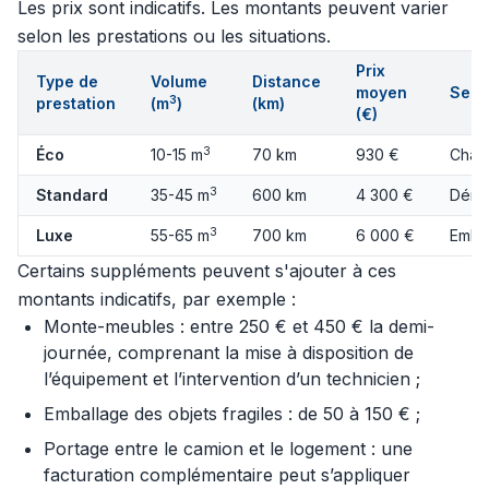
Les prix sont indicatifs. Les montants peuvent varier
selon les prestations ou les situations.
Prix
Type de
Volume
Distance
moyen
Serv
3
prestation
(m
)
(km)
(€)
3
Éco
10-15 m
70 km
930 €
Charg
3
Standard
35-45 m
600 km
4 300 €
Démo
3
Luxe
55-65 m
700 km
6 000 €
Embal
Certains suppléments peuvent s'ajouter à ces
montants indicatifs, par exemple :
Monte-meubles : entre 250 € et 450 € la demi-
journée, comprenant la mise à disposition de
l’équipement et l’intervention d’un technicien ;
Emballage des objets fragiles : de 50 à 150 € ;
Portage entre le camion et le logement : une
facturation complémentaire peut s’appliquer