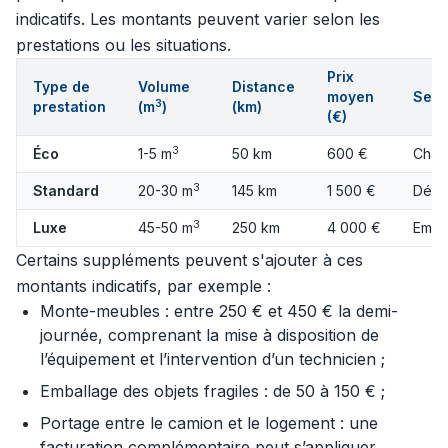
indicatifs. Les montants peuvent varier selon les
prestations ou les situations.
Prix
Type de
Volume
Distance
moyen
Serv
3
prestation
(m
)
(km)
(€)
3
Éco
1-5 m
50 km
600 €
Char
3
Standard
20-30 m
145 km
1 500 €
Démo
3
Luxe
45-50 m
250 km
4 000 €
Emba
Certains suppléments peuvent s'ajouter à ces
montants indicatifs, par exemple :
Monte-meubles : entre 250 € et 450 € la demi-
journée, comprenant la mise à disposition de
l’équipement et l’intervention d’un technicien ;
Emballage des objets fragiles : de 50 à 150 € ;
Portage entre le camion et le logement : une
facturation complémentaire peut s’appliquer