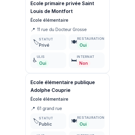
Ecole primaire privée Saint
Louis de Montfort
École élémentaire
📍
11 rue du Docteur Grosse
RESTAURATION
STATUT
🏷️
🍽️
Privé
Oui
ULIS
INTERNAT
♿
🛏️
Oui
Non
Ecole élémentaire publique
Adolphe Couprie
École élémentaire
📍
61 grand rue
RESTAURATION
STATUT
🏷️
🍽️
Public
Oui