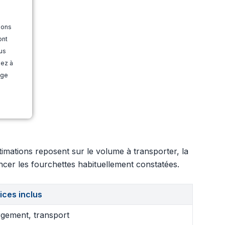
ions
ont
us
dez à
age
imations reposent sur le volume à transporter, la
uencer les fourchettes habituellement constatées.
ices inclus
gement, transport