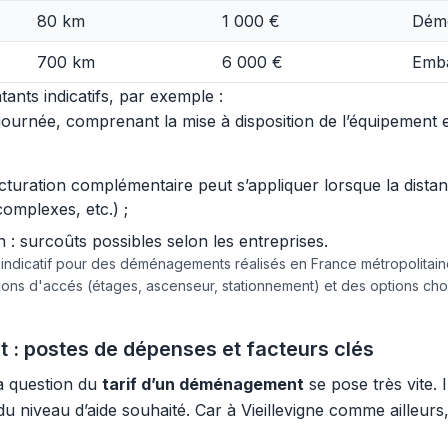
80 km
1 000 €
Démo
700 km
6 000 €
Emba
ants indicatifs, par exemple :
urnée, comprenant la mise à disposition de l’équipement et 
acturation complémentaire peut s’appliquer lorsque la dist
complexes, etc.) ;
 surcoûts possibles selon les entreprises.
e indicatif pour des déménagements réalisés en France métropolita
tions d'accés (étages, ascenseur, stationnement) et des options c
 : postes de dépenses et facteurs clés
a question du
tarif d’un déménagement
se pose très vite. 
 du niveau d’aide souhaité. Car à Vieillevigne comme ailleur