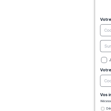
Votre
J
Votr
Vos i
Nécessa
Dé