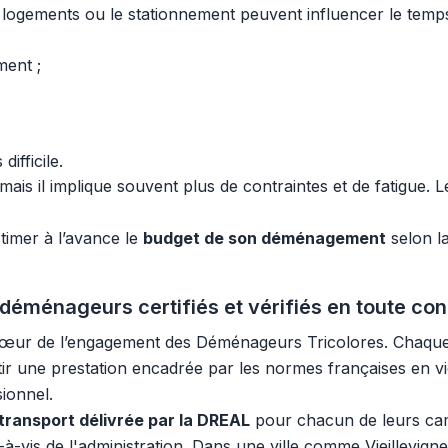
x logements ou le stationnement peuvent influencer le temps 
ment ;
ifficile.
is il implique souvent plus de contraintes et de fatigue. 
timer à l’avance le
budget de son déménagement
selon la
éménageurs certifiés et vérifiés en toute co
u cœur de l’engagement des Déménageurs Tricolores. Chaque
tir une prestation encadrée par les normes françaises en v
ionnel.
 transport délivrée par la DREAL
pour chacun de leurs cam
à-vis de l'administration. Dans une ville comme Vieillevigne