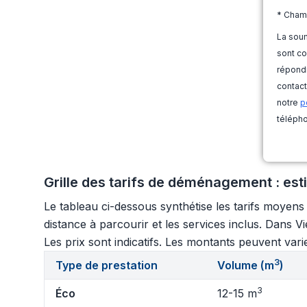
* Cham
La soum
sont co
répondr
contact
notre
p
télépho
Grille des tarifs de déménagement : est
Le tableau ci-dessous synthétise les tarifs moyen
distance à parcourir et les services inclus. Dans V
Les prix sont indicatifs. Les montants peuvent varie
3
Type de prestation
Volume (m
)
3
Éco
12-15 m