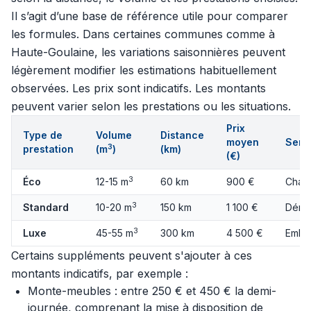
Il s’agit d’une base de référence utile pour comparer
les formules. Dans certaines communes comme à
Haute-Goulaine, les variations saisonnières peuvent
légèrement modifier les estimations habituellement
observées. Les prix sont indicatifs. Les montants
peuvent varier selon les prestations ou les situations.
Prix
Type de
Volume
Distance
moyen
Servi
3
prestation
(m
)
(km)
(€)
3
Éco
12-15 m
60 km
900 €
Charg
3
Standard
10-20 m
150 km
1 100 €
Démo
3
Luxe
45-55 m
300 km
4 500 €
Embal
Certains suppléments peuvent s'ajouter à ces
montants indicatifs, par exemple :
Monte-meubles : entre 250 € et 450 € la demi-
journée, comprenant la mise à disposition de