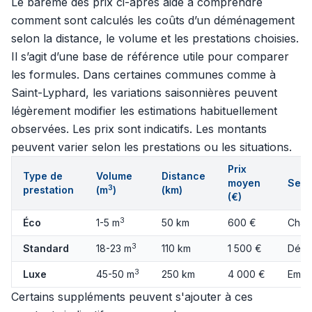
Le barème des prix ci-après aide à comprendre
comment sont calculés les coûts d’un déménagement
selon la distance, le volume et les prestations choisies.
Il s’agit d’une base de référence utile pour comparer
les formules. Dans certaines communes comme à
Saint-Lyphard, les variations saisonnières peuvent
légèrement modifier les estimations habituellement
observées. Les prix sont indicatifs. Les montants
peuvent varier selon les prestations ou les situations.
Prix
Type de
Volume
Distance
moyen
Serv
3
prestation
(m
)
(km)
(€)
3
Éco
1-5 m
50 km
600 €
Char
3
Standard
18-23 m
110 km
1 500 €
Démo
3
Luxe
45-50 m
250 km
4 000 €
Emba
Certains suppléments peuvent s'ajouter à ces