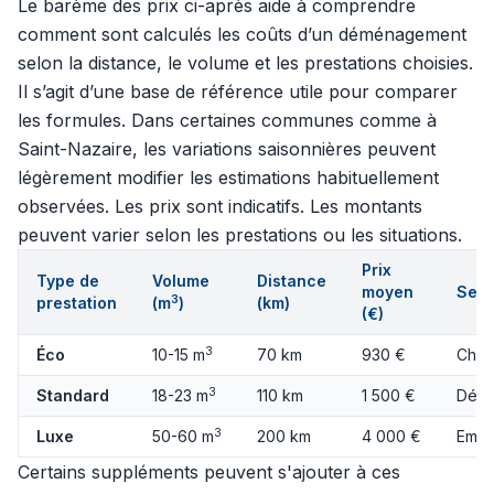
Le barème des prix ci-après aide à comprendre
comment sont calculés les coûts d’un déménagement
selon la distance, le volume et les prestations choisies.
Il s’agit d’une base de référence utile pour comparer
les formules. Dans certaines communes comme à
Saint-Nazaire, les variations saisonnières peuvent
légèrement modifier les estimations habituellement
observées. Les prix sont indicatifs. Les montants
peuvent varier selon les prestations ou les situations.
Prix
Type de
Volume
Distance
moyen
Serv
3
prestation
(m
)
(km)
(€)
3
Éco
10-15 m
70 km
930 €
Char
3
Standard
18-23 m
110 km
1 500 €
Démo
3
Luxe
50-60 m
200 km
4 000 €
Emba
Certains suppléments peuvent s'ajouter à ces