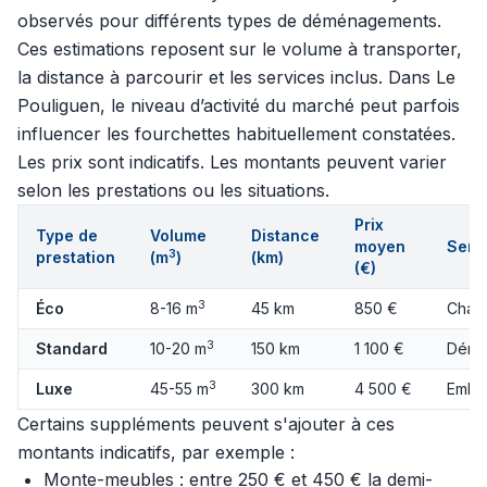
observés pour différents types de déménagements.
Ces estimations reposent sur le volume à transporter,
la distance à parcourir et les services inclus. Dans Le
Pouliguen, le niveau d’activité du marché peut parfois
influencer les fourchettes habituellement constatées.
Les prix sont indicatifs. Les montants peuvent varier
selon les prestations ou les situations.
Prix
Type de
Volume
Distance
moyen
Servi
3
prestation
(m
)
(km)
(€)
3
Éco
8-16 m
45 km
850 €
Charg
3
Standard
10-20 m
150 km
1 100 €
Démo
3
Luxe
45-55 m
300 km
4 500 €
Embal
Certains suppléments peuvent s'ajouter à ces
montants indicatifs, par exemple :
Monte-meubles : entre 250 € et 450 € la demi-