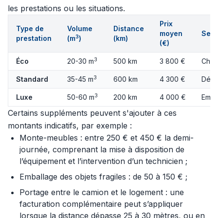
les prestations ou les situations.
Prix
Type de
Volume
Distance
moyen
Serv
3
prestation
(m
)
(km)
(€)
3
Éco
20-30 m
500 km
3 800 €
Char
3
Standard
35-45 m
600 km
4 300 €
Démo
3
Luxe
50-60 m
200 km
4 000 €
Emba
Certains suppléments peuvent s'ajouter à ces
montants indicatifs, par exemple :
Monte-meubles : entre 250 € et 450 € la demi-
journée, comprenant la mise à disposition de
l’équipement et l’intervention d’un technicien ;
Emballage des objets fragiles : de 50 à 150 € ;
Portage entre le camion et le logement : une
facturation complémentaire peut s’appliquer
lorsque la distance dépasse 25 à 30 mètres, ou en