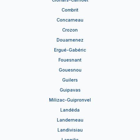
Combrit
Concarneau
Crozon
Douarnenez
Ergué-Gabéric
Fouesnant
Gouesnou
Guilers
Guipavas
Milizac-Guipronvel
Landéda
Landerneau
Landivisiau
Lannilis