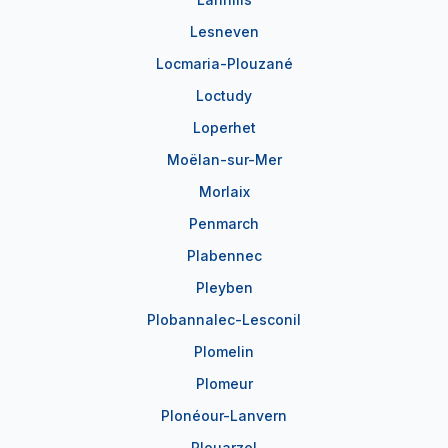
Lesneven
Locmaria-Plouzané
Loctudy
Loperhet
Moëlan-sur-Mer
Morlaix
Penmarch
Plabennec
Pleyben
Plobannalec-Lesconil
Plomelin
Plomeur
Plonéour-Lanvern
Plouarzel