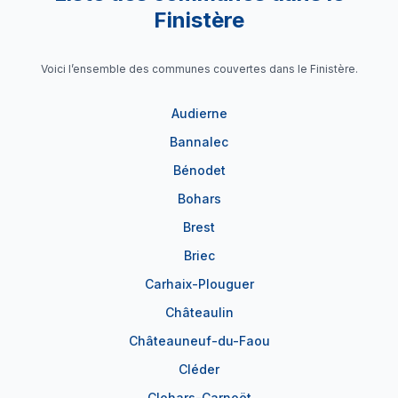
Finistère
Voici l’ensemble des communes couvertes dans le Finistère.
Audierne
Bannalec
Bénodet
Bohars
Brest
Briec
Carhaix-Plouguer
Châteaulin
Châteauneuf-du-Faou
Cléder
Clohars-Carnoët