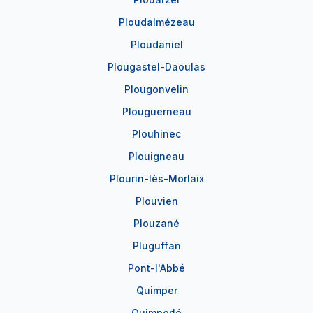
Ploudalmézeau
Ploudaniel
Plougastel-Daoulas
Plougonvelin
Plouguerneau
Plouhinec
Plouigneau
Plourin-lès-Morlaix
Plouvien
Plouzané
Pluguffan
Pont-l'Abbé
Quimper
Quimperlé