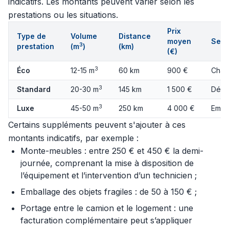
indicatifs. Les montants peuvent varier selon les
prestations ou les situations.
Prix
Type de
Volume
Distance
moyen
Serv
3
prestation
(m
)
(km)
(€)
3
Éco
12-15 m
60 km
900 €
Char
3
Standard
20-30 m
145 km
1 500 €
Démo
3
Luxe
45-50 m
250 km
4 000 €
Emba
Certains suppléments peuvent s'ajouter à ces
montants indicatifs, par exemple :
Monte-meubles : entre 250 € et 450 € la demi-
journée, comprenant la mise à disposition de
l’équipement et l’intervention d’un technicien ;
Emballage des objets fragiles : de 50 à 150 € ;
Portage entre le camion et le logement : une
facturation complémentaire peut s’appliquer