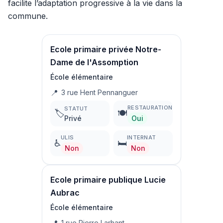
facilite l’adaptation progressive à la vie dans la
commune.
Ecole primaire privée Notre-
Dame de l'Assomption
École élémentaire
📍
3 rue Hent Pennanguer
RESTAURATION
STATUT
🏷️
🍽️
Privé
Oui
ULIS
INTERNAT
♿
🛏️
Non
Non
Ecole primaire publique Lucie
Aubrac
École élémentaire
1 rue Pierre Larhant