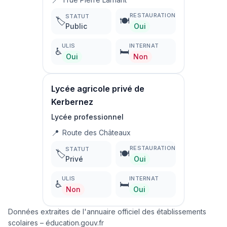
📍
RESTAURATION
STATUT
🏷️
🍽️
Public
Oui
ULIS
INTERNAT
♿
🛏️
Oui
Non
Lycée agricole privé de
Kerbernez
Lycée professionnel
📍
Route des Châteaux
RESTAURATION
STATUT
🏷️
🍽️
Privé
Oui
ULIS
INTERNAT
♿
🛏️
Non
Oui
Données extraites de l'annuaire officiel des établissements
scolaires – éducation.gouv.fr