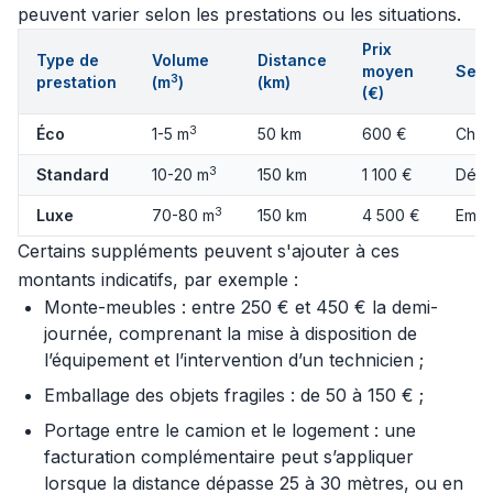
peuvent varier selon les prestations ou les situations.
Prix
Type de
Volume
Distance
moyen
Serv
3
prestation
(m
)
(km)
(€)
3
Éco
1-5 m
50 km
600 €
Char
3
Standard
10-20 m
150 km
1 100 €
Démo
3
Luxe
70-80 m
150 km
4 500 €
Emba
Certains suppléments peuvent s'ajouter à ces
montants indicatifs, par exemple :
Monte-meubles : entre 250 € et 450 € la demi-
journée, comprenant la mise à disposition de
l’équipement et l’intervention d’un technicien ;
Emballage des objets fragiles : de 50 à 150 € ;
Portage entre le camion et le logement : une
facturation complémentaire peut s’appliquer
lorsque la distance dépasse 25 à 30 mètres, ou en