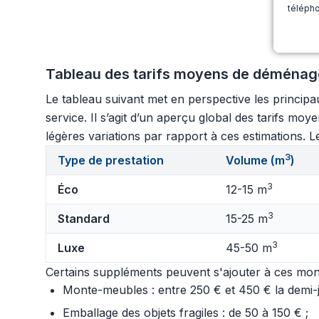
télépho
Tableau des tarifs moyens de déménage
Le tableau suivant met en perspective les princip
service. Il s’agit d’un aperçu global des tarifs m
légères variations par rapport à ces estimations. Le
3
Type de prestation
Volume (m
)
3
Éco
12-15 m
3
Standard
15-25 m
3
Luxe
45-50 m
Certains suppléments peuvent s'ajouter à ces mont
Monte-meubles : entre 250 € et 450 € la demi-jo
Emballage des objets fragiles : de 50 à 150 € ;