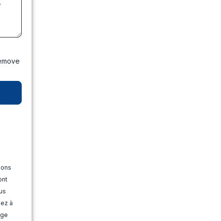
Bemove
ions
ont
us
dez à
age