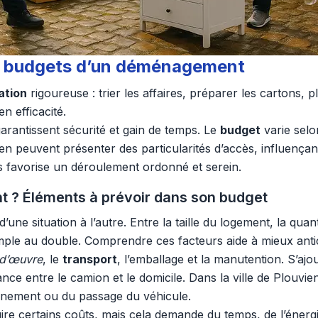
 et budgets d’un déménagement
ation
rigoureuse : trier les affaires, préparer les cartons, pl
n efficacité.
rantissent sécurité et gain de temps. Le
budget
varie selo
en peuvent présenter des particularités d’accès, influençan
s favorise un déroulement ordonné et serein.
t ? Éléments à prévoir dans son budget
ne situation à l’autre. Entre la taille du logement, la quan
mple au double. Comprendre ces facteurs aide à mieux anti
d’œuvre
, le
transport
, l’emballage et la manutention. S’aj
nce entre le camion et le domicile. Dans la ville de Plouvie
onnement ou du passage du véhicule.
certains coûts, mais cela demande du temps, de l’énergie e