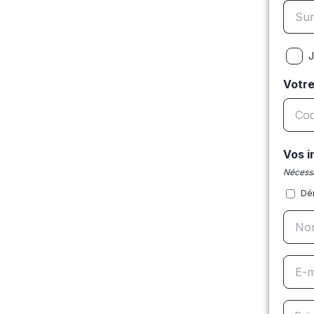
J
Votr
Vos i
Nécessa
Dé