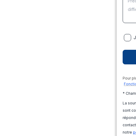
J
Pour pl
Foncti
* Cham
La soum
sont co
répondr
contact
notre
p