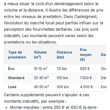
à mieux situer le coût d’un déménagement selon le
volume et la distance. Il illustre les différences de prix
entre les niveaux de prestation. Dans Castelginest,
l’évolution du marché local peut parfois influer sur la
perception des fourchettes tarifaires. Les prix sont
indicatifs. Les montants peuvent varier selon les
prestations ou les situations.
Prix
Type de
Volume
Distance
moyen
Servi
3
prestation
(m
)
(km)
(€)
3
Éco
10-15 m
70 km
930 €
Charg
3
Standard
25-35 m
100 km
1 500 €
Démo
3
Luxe
45-55 m
300 km
4 500 €
Embal
Certains suppléments peuvent s'ajouter à ces
montants indicatifs, par exemple :
Monte-meubles : entre 250 € et 450 € la demi-