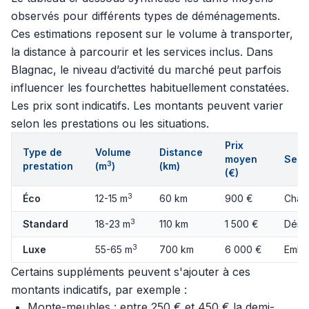
observés pour différents types de déménagements.
Ces estimations reposent sur le volume à transporter,
la distance à parcourir et les services inclus. Dans
Blagnac, le niveau d’activité du marché peut parfois
influencer les fourchettes habituellement constatées.
Les prix sont indicatifs. Les montants peuvent varier
selon les prestations ou les situations.
Prix
Type de
Volume
Distance
moyen
Serv
3
prestation
(m
)
(km)
(€)
3
Éco
12-15 m
60 km
900 €
Charg
3
Standard
18-23 m
110 km
1 500 €
Démo
3
Luxe
55-65 m
700 km
6 000 €
Embal
Certains suppléments peuvent s'ajouter à ces
montants indicatifs, par exemple :
Monte-meubles : entre 250 € et 450 € la demi-