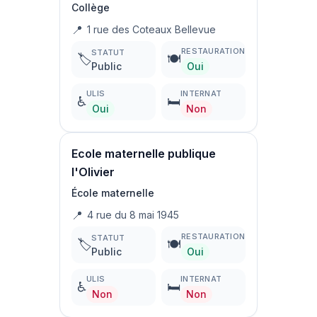
Collège
📍
1 rue des Coteaux Bellevue
RESTAURATION
STATUT
🏷️
🍽️
Public
Oui
ULIS
INTERNAT
♿
🛏️
Oui
Non
Ecole maternelle publique
l'Olivier
École maternelle
📍
4 rue du 8 mai 1945
RESTAURATION
STATUT
🏷️
🍽️
Public
Oui
ULIS
INTERNAT
♿
🛏️
Non
Non