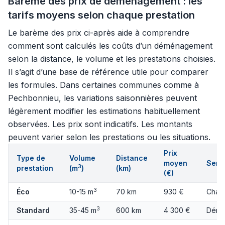
Barème des prix de déménagement : les
tarifs moyens selon chaque prestation
Le barème des prix ci-après aide à comprendre
comment sont calculés les coûts d’un déménagement
selon la distance, le volume et les prestations choisies.
Il s’agit d’une base de référence utile pour comparer
les formules. Dans certaines communes comme à
Pechbonnieu, les variations saisonnières peuvent
légèrement modifier les estimations habituellement
observées. Les prix sont indicatifs. Les montants
peuvent varier selon les prestations ou les situations.
Prix
Type de
Volume
Distance
moyen
Servi
3
prestation
(m
)
(km)
(€)
3
Éco
10-15 m
70 km
930 €
Charg
3
Standard
35-45 m
600 km
4 300 €
Démo