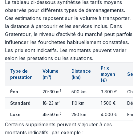
Le tableau ci-dessous synthétise les tarifs moyens
observés pour différents types de déménagements.
Ces estimations reposent sur le volume à transporter,
la distance à parcourir et les services inclus. Dans
Gratentour, le niveau d’activité du marché peut parfois
influencer les fourchettes habituellement constatées.
Les prix sont indicatifs. Les montants peuvent varier
selon les prestations ou les situations.
Prix
Type de
Volume
Distance
moyen
Serv
3
prestation
(m
)
(km)
(€)
3
Éco
20-30 m
500 km
3 800 €
Char
3
Standard
18-23 m
110 km
1 500 €
Démo
3
Luxe
45-50 m
250 km
4 000 €
Emba
Certains suppléments peuvent s'ajouter à ces
montants indicatifs, par exemple :