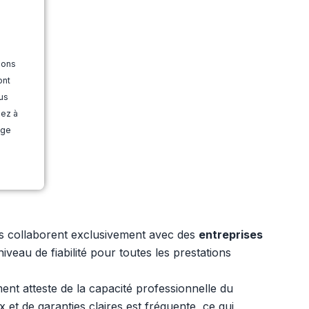
ions
ont
us
dez à
age
es collaborent exclusivement avec des
entreprises
veau de fiabilité pour toutes les prestations
t atteste de la capacité professionnelle du
et de garanties claires est fréquente, ce qui