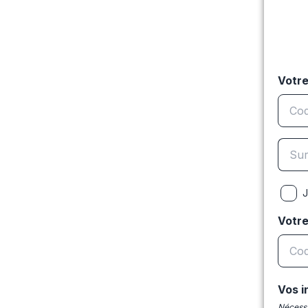
Votre
J
Votr
Vos i
Nécessa