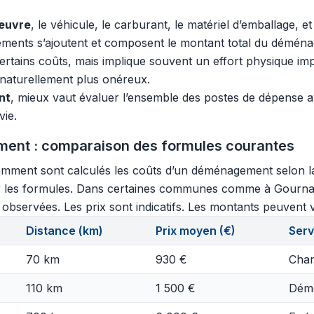
œuvre
, le véhicule, le carburant, le matériel d’emballage,
léments s’ajoutent et composent le montant total du démén
tains coûts, mais implique souvent un effort physique imp
 naturellement plus onéreux.
nt
, mieux vaut évaluer l’ensemble des postes de dépense a
ie.
ment : comparaison des formules courantes
ment sont calculés les coûts d’un déménagement selon la di
er les formules. Dans certaines communes comme à Gournay
observées. Les prix sont indicatifs. Les montants peuvent va
Distance (km)
Prix moyen (€)
Serv
70 km
930 €
Char
110 km
1 500 €
Démo