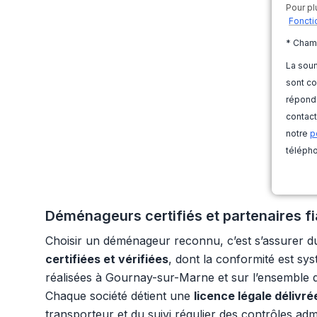
Pour pl
Foncti
* Cham
La soum
sont co
répondr
contact
notre
p
télépho
Déménageurs certifiés et partenaires fia
Choisir un déménageur reconnu, c’est s’assurer d
certifiées et vérifiées
, dont la conformité est sy
réalisées à Gournay-sur-Marne et sur l’ensemble du
Chaque société détient une
licence légale délivr
transporteur et du suivi régulier des contrôles ad