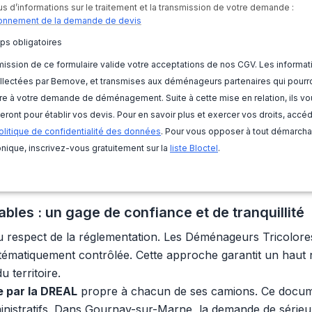
us d’informations sur le traitement et la transmission de votre demande :
onnement de la demande de devis
ps obligatoires
ission de ce formulaire valide votre acceptations de nos CGV. Les informat
llectées par Bemove, et transmises aux déménageurs partenaires qui pourr
e à votre demande de déménagement. Suite à cette mise en relation, ils vo
eront pour établir vos devis. Pour en savoir plus et exercer vos droits, accé
olitique de confidentialité des données
. Pour vous opposer à tout démarch
nique, inscrivez-vous gratuitement sur la
liste Bloctel
.
bles : un gage de confiance et de tranquillité
u respect de la réglementation. Les Déménageurs Tricolor
stématiquement contrôlée. Cette approche garantit un haut ni
 territoire.
ée par la DREAL
propre à chacun de ses camions. Ce documen
ministratifs. Dans Gournay-sur-Marne, la demande de sérieux 