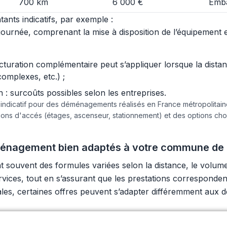
700 km
6 000 €
Emba
ants indicatifs, par exemple :
urnée, comprenant la mise à disposition de l’équipement et 
acturation complémentaire peut s’appliquer lorsque la dist
complexes, etc.) ;
 surcoûts possibles selon les entreprises.
e indicatif pour des déménagements réalisés en France métropolita
tions d'accés (étages, ascenseur, stationnement) et des options c
ménagement bien adaptés à votre commune de
uvent des formules variées selon la distance, le volume 
e services, tout en s’assurant que les prestations correspo
cales, certaines offres peuvent s’adapter différemment aux