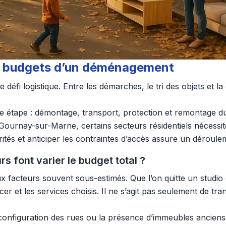
 et budgets d’un déménagement
fi logistique. Entre les démarches, le tri des objets et l
ue étape : démontage, transport, protection et remontage d
 Gournay-sur-Marne, certains secteurs résidentiels nécessit
orités et anticiper les contraintes d’accès assure un dérou
 font varier le budget total ?
facteurs souvent sous-estimés. Que l’on quitte un studi
acer et les services choisis. Il ne s’agit pas seulement de t
nfiguration des rues ou la présence d’immeubles anciens pe