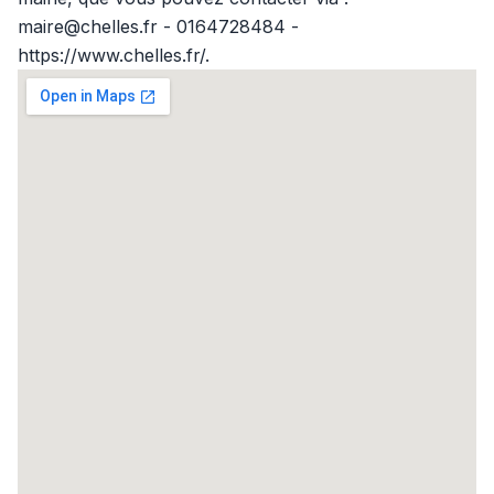
maire@chelles.fr - 0164728484 -
https://www.chelles.fr/.