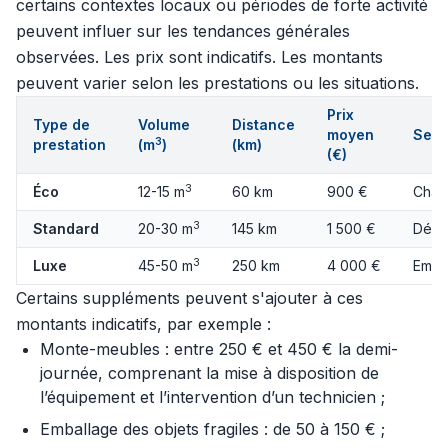
certains contextes locaux ou périodes de forte activité
peuvent influer sur les tendances générales
observées. Les prix sont indicatifs. Les montants
peuvent varier selon les prestations ou les situations.
Prix
Type de
Volume
Distance
moyen
Serv
3
prestation
(m
)
(km)
(€)
3
Éco
12-15 m
60 km
900 €
Char
3
Standard
20-30 m
145 km
1 500 €
Démo
3
Luxe
45-50 m
250 km
4 000 €
Emba
Certains suppléments peuvent s'ajouter à ces
montants indicatifs, par exemple :
Monte-meubles : entre 250 € et 450 € la demi-
journée, comprenant la mise à disposition de
l’équipement et l’intervention d’un technicien ;
Emballage des objets fragiles : de 50 à 150 € ;