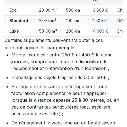
3
Éco
20-30 m
500 km
3 800 €
Char
3
Standard
25-35 m
100 km
1 500 €
Démo
3
Luxe
50-60 m
200 km
4 000 €
Emba
Certains suppléments peuvent s'ajouter à ces
montants indicatifs, par exemple :
Monte-meubles : entre 250 € et 450 € la demi-
journée, comprenant la mise à disposition de
l’équipement et l’intervention d’un technicien ;
Emballage des objets fragiles : de 50 à 150 € ;
Portage entre le camion et le logement : une
facturation complémentaire peut s’appliquer
lorsque la distance dépasse 25 à 30 mètres, ou en
cas de contraintes particulières (sas, escaliers,
accès complexes, etc.) ;
Déménagement le week-end ou en haute saison :