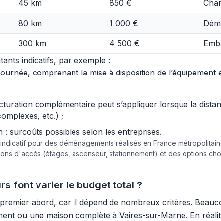
45 km
850 €
Char
80 km
1 000 €
Démo
300 km
4 500 €
Emba
ants indicatifs, par exemple :
urnée, comprenant la mise à disposition de l’équipement et 
acturation complémentaire peut s’appliquer lorsque la dist
complexes, etc.) ;
 surcoûts possibles selon les entreprises.
e indicatif pour des déménagements réalisés en France métropolita
tions d'accés (étages, ascenseur, stationnement) et des options c
 font varier le budget total ?
premier abord, car il dépend de nombreux critères. Beau
nt ou une maison complète à Vaires-sur-Marne. En réalité,