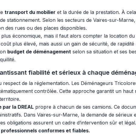
le
transport du mobilier
et la durée de la prestation. À cel
s de stationnement. Selon les secteurs de Vaires-sur-Marne
on des rues ou des places disponibles.
lus économique, mais il faut alors compter la location du v
coût plus élevé, mais aussi un gain de sécurité, de rapidité 
 son
budget de déménagement
selon sa situation et ses be
uillité.
antissant fiabilité et sérieux à chaque démén
u respect de la réglementation. Les Déménageurs Tricolor
stématiquement contrôlée. Cette approche garantit un haut ni
erritoire.
ée par la DREAL
propre à chacun de ses camions. Ce documen
inistratifs. Dans Vaires-sur-Marne, la demande de sérieux et
es obligations assurent un cadre d’intervention sûr et légal
professionnels conformes et fiables.