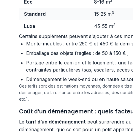
3
Éco
8-16 m
3
Standard
15-25 m
3
Luxe
45-55 m
Certains suppléments peuvent s'ajouter à ces mont
Monte-meubles : entre 250 € et 450 € la demi-jo
Emballage des objets fragiles : de 50 à 150 € ;
Portage entre le camion et le logement : une f
contraintes particulières (sas, escaliers, accès 
Déménagement le week-end ou en haute saison :
Ces tarifs sont des estimations moyennes, données à titr
déménager, de la distance entre les adresses, des condi
etc.).
Coût d’un déménagement : quels facteurs
Le
tarif d’un déménagement
peut surprendre au 
déménagement, que ce soit pour un petit apparteme