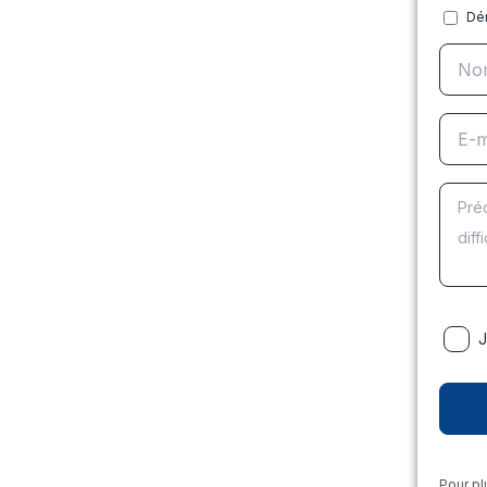
Dé
J
Pour pl