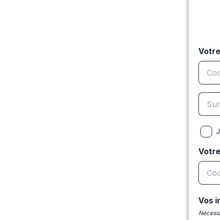
Votre
J
Votr
Vos i
Nécessa