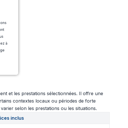
ions
ont
us
dez à
age
 et les prestations sélectionnées. Il offre une
certains contextes locaux ou périodes de forte
arier selon les prestations ou les situations.
ices inclus