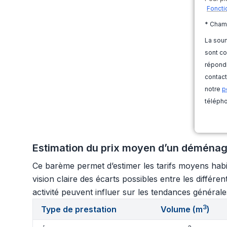
Foncti
* Cham
La soum
sont co
répondr
contact
notre
p
télépho
Estimation du prix moyen d’un déménage
Ce barème permet d’estimer les tarifs moyens habi
vision claire des écarts possibles entre les différ
activité peuvent influer sur les tendances générale
3
Type de prestation
Volume (m
)