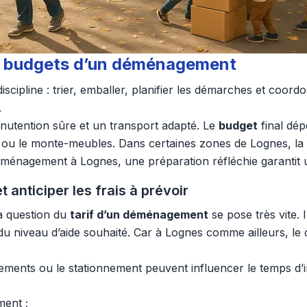
 et budgets d’un déménagement
cipline : trier, emballer, planifier les démarches et coord
.
utention sûre et un transport adapté. Le
budget
final dé
 le monte-meubles. Dans certaines zones de Lognes, la pré
énagement à Lognes, une préparation réfléchie garantit un 
 anticiper les frais à prévoir
a question du
tarif d’un déménagement
se pose très vite. 
t du niveau d’aide souhaité. Car à Lognes comme ailleurs, le
ements ou le stationnement peuvent influencer le temps d’int
ment ;