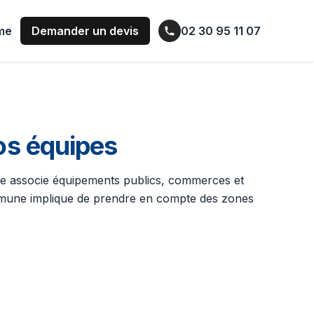
ume
Demander un devis
02 30 95 11 07
os équipes
ire associe équipements publics, commerces et
 commune implique de prendre en compte des zones