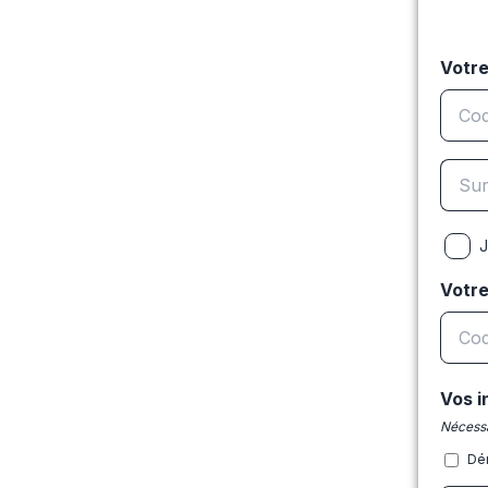
Votre
J
Votr
Vos i
Nécessa
Dé