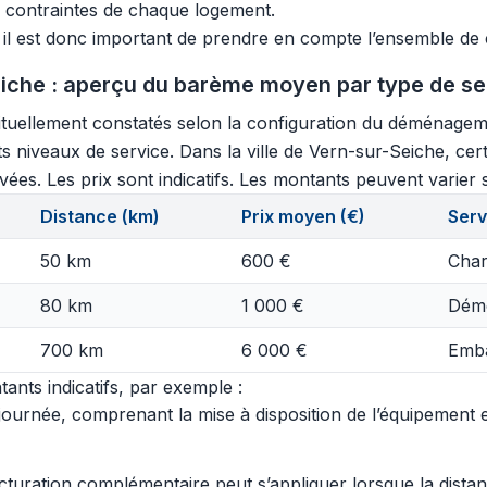
x contraintes de chaque logement.
, il est donc important de prendre en compte l’ensemble de c
che : aperçu du barème moyen par type de se
tuellement constatés selon la configuration du déménagement
nts niveaux de service. Dans la ville de Vern-sur-Seiche, ce
es. Les prix sont indicatifs. Les montants peuvent varier se
Distance (km)
Prix moyen (€)
Serv
50 km
600 €
Char
80 km
1 000 €
Démo
700 km
6 000 €
Emba
ants indicatifs, par exemple :
urnée, comprenant la mise à disposition de l’équipement et 
acturation complémentaire peut s’appliquer lorsque la dist