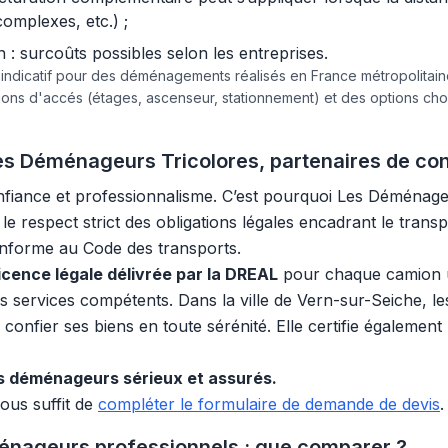
complexes, etc.) ;
 surcoûts possibles selon les entreprises.
e indicatif pour des déménagements réalisés en France métropolita
tions d'accés (étages, ascenseur, stationnement) et des options c
 Les Déménageurs Tricolores, partenaires de co
iance et professionnalisme. C’est pourquoi Les Déménage
le respect strict des obligations légales encadrant le tran
onforme au Code des transports.
licence légale délivrée par la DREAL
pour chaque camion util
es services compétents. Dans la ville de Vern-sur-Seiche, l
confier ses biens en toute sérénité. Elle certifie également 
 déménageurs sérieux et assurés.
vous suffit de
compléter le formulaire de demande de devis
.
ménageurs professionnels : que comparer ?