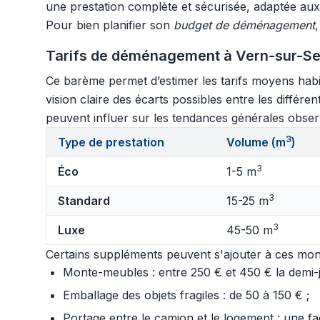
une prestation complète et sécurisée, adaptée au
Pour bien planifier son
budget de déménagement
Tarifs de déménagement à Vern-sur-Sei
Ce barème permet d’estimer les tarifs moyens habi
vision claire des écarts possibles entre les différe
peuvent influer sur les tendances générales observé
3
Type de prestation
Volume (m
)
3
Éco
1-5 m
3
Standard
15-25 m
3
Luxe
45-50 m
Certains suppléments peuvent s'ajouter à ces mont
Monte-meubles : entre 250 € et 450 € la demi-jo
Emballage des objets fragiles : de 50 à 150 € ;
Portage entre le camion et le logement : une f