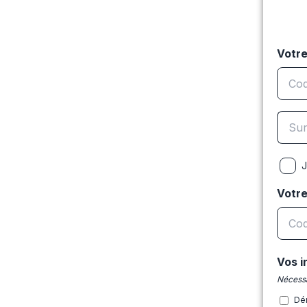
Votre
J
Votr
Vos i
Nécessa
Dé