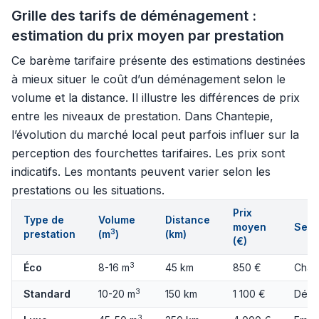
Grille des tarifs de déménagement :
estimation du prix moyen par prestation
Ce barème tarifaire présente des estimations destinées
à mieux situer le coût d’un déménagement selon le
volume et la distance. Il illustre les différences de prix
entre les niveaux de prestation. Dans Chantepie,
l’évolution du marché local peut parfois influer sur la
perception des fourchettes tarifaires. Les prix sont
indicatifs. Les montants peuvent varier selon les
prestations ou les situations.
Prix
Type de
Volume
Distance
moyen
Serv
3
prestation
(m
)
(km)
(€)
3
Éco
8-16 m
45 km
850 €
Char
3
Standard
10-20 m
150 km
1 100 €
Démo
3