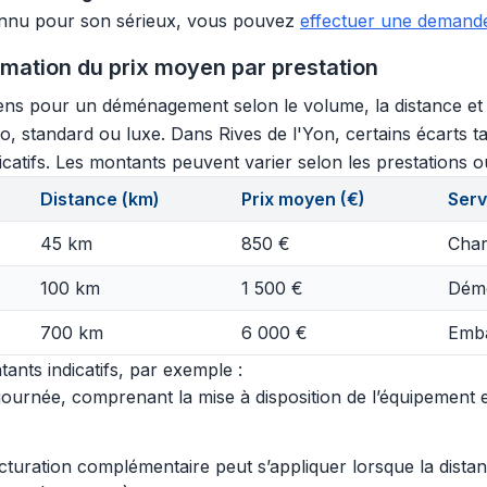
onnu pour son sérieux, vous pouvez
effectuer une demande 
imation du prix moyen par prestation
ns pour un déménagement selon le volume, la distance et le
, standard ou luxe. Dans Rives de l'Yon, certains écarts t
dicatifs. Les montants peuvent varier selon les prestations ou
Distance (km)
Prix moyen (€)
Serv
45 km
850 €
Char
100 km
1 500 €
Démo
700 km
6 000 €
Emba
ants indicatifs, par exemple :
urnée, comprenant la mise à disposition de l’équipement et 
acturation complémentaire peut s’appliquer lorsque la dist