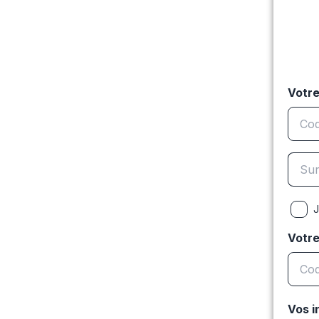
Votre
J
Votr
Vos i