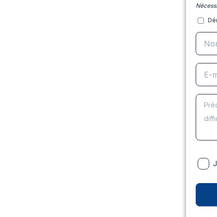
Nécessa
Dé
J