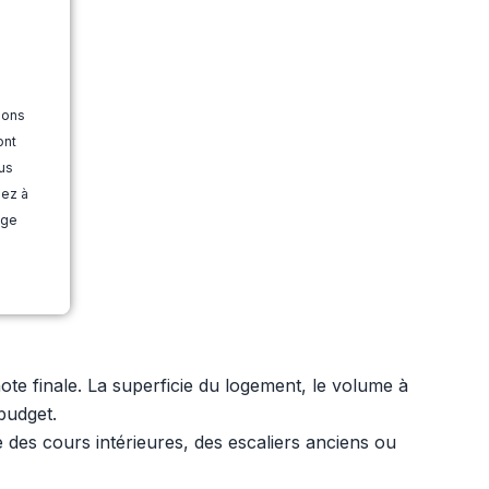
ions
ont
us
dez à
age
ote finale. La superficie du logement, le volume à
budget.
 des cours intérieures, des escaliers anciens ou