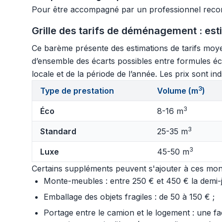
Pour être accompagné par un professionnel rec
Grille des tarifs de déménagement : est
Ce barème présente des estimations de tarifs moye
d’ensemble des écarts possibles entre formules éco
locale et de la période de l’année. Les prix sont in
3
Type de prestation
Volume (m
)
3
Éco
8-16 m
3
Standard
25-35 m
3
Luxe
45-50 m
Certains suppléments peuvent s'ajouter à ces mont
Monte-meubles : entre 250 € et 450 € la demi-jo
Emballage des objets fragiles : de 50 à 150 € ;
Portage entre le camion et le logement : une f