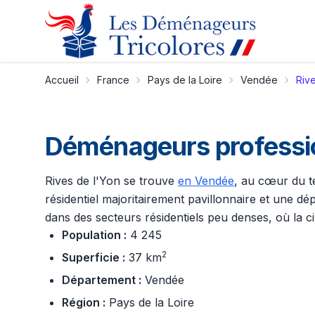
Accueil
France
Pays de la Loire
Vendée
Riv
Déménageurs profession
Rives de l'Yon se trouve
en Vendée
, au cœur du te
résidentiel majoritairement pavillonnaire et une dé
dans des secteurs résidentiels peu denses, où la c
Population :
4 245
2
Superficie :
37 km
Département :
Vendée
Région :
Pays de la Loire