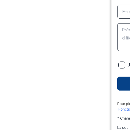
J
Pour pl
Foncti
* Cham
La soum