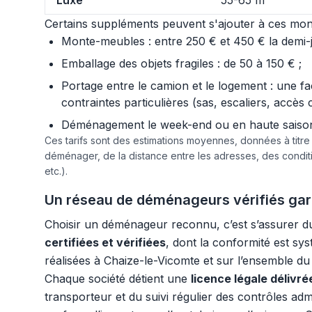
Luxe
55-65 m
Certains suppléments peuvent s'ajouter à ces mont
Monte-meubles : entre 250 € et 450 € la demi-jo
Emballage des objets fragiles : de 50 à 150 € ;
Portage entre le camion et le logement : une f
contraintes particulières (sas, escaliers, accès 
Déménagement le week-end ou en haute saison :
Ces tarifs sont des estimations moyennes, données à titr
déménager, de la distance entre les adresses, des condi
etc.).
Un réseau de déménageurs vérifiés gar
Choisir un déménageur reconnu, c’est s’assurer d
certifiées et vérifiées
, dont la conformité est sy
réalisées à Chaize-le-Vicomte et sur l’ensemble du t
Chaque société détient une
licence légale délivr
transporteur et du suivi régulier des contrôles adm