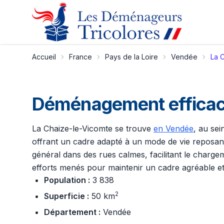
Accueil
France
Pays de la Loire
Vendée
La 
Déménagement efficace
La Chaize-le-Vicomte se trouve
en Vendée
, au sei
offrant un cadre adapté à un mode de vie reposan
général dans des rues calmes, facilitant le charge
efforts menés pour maintenir un cadre agréable e
Population :
3 838
2
Superficie :
50 km
Département :
Vendée