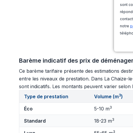
sont co
répondr
contact
notre
p
télépho
Barème indicatif des prix de déménage
Ce barème tarifaire présente des estimations destin
entre les niveaux de prestation. Dans La Chaize-le-
sont indicatifs. Les montants peuvent varier selon l
3
Type de prestation
Volume (m
)
3
Éco
5-10 m
3
Standard
18-23 m
3