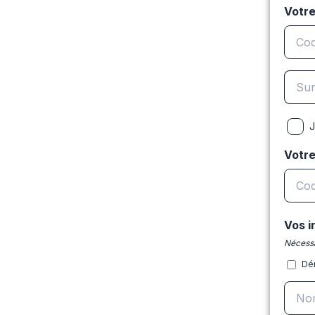
Votre
J
Votr
Vos i
Nécessa
Dé