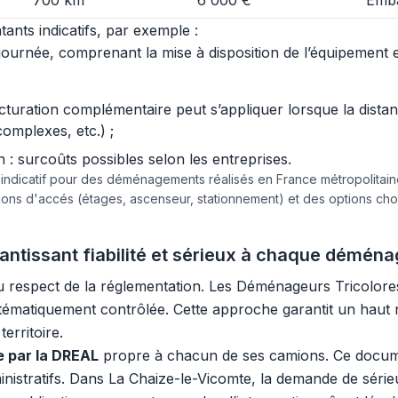
700 km
6 000 €
Emba
ants indicatifs, par exemple :
urnée, comprenant la mise à disposition de l’équipement et 
acturation complémentaire peut s’appliquer lorsque la dist
complexes, etc.) ;
 surcoûts possibles selon les entreprises.
e indicatif pour des déménagements réalisés en France métropolita
tions d'accés (étages, ascenseur, stationnement) et des options c
antissant fiabilité et sérieux à chaque démén
u respect de la réglementation. Les Déménageurs Tricolor
stématiquement contrôlée. Cette approche garantit un haut ni
erritoire.
ée par la DREAL
propre à chacun de ses camions. Ce documen
inistratifs. Dans La Chaize-le-Vicomte, la demande de sérieu