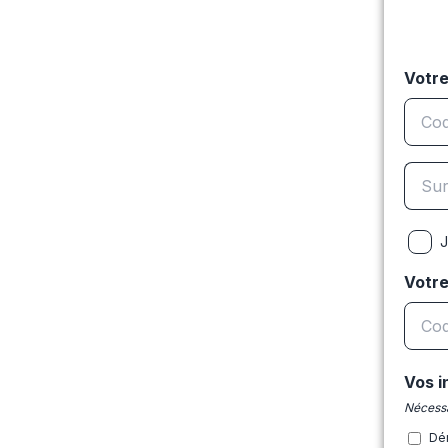
Votre
J
Votr
Vos i
Nécessa
Dé