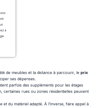
ions
ont
us
dez à
age
tité de meubles et la distance à parcourir, le
prix
ciper ses dépenses.
outent parfois des suppléments pour les étages
n, certaines rues ou zones résidentielles peuvent
t du matériel adapté. À l’inverse, faire appel à