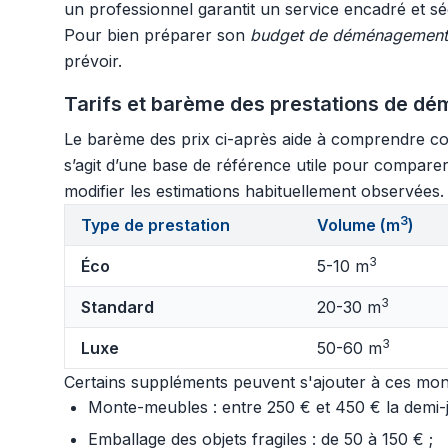
un professionnel garantit un service encadré et sé
Pour bien préparer son
budget de déménagement
prévoir.
Tarifs et barème des prestations de dém
Le barème des prix ci-après aide à comprendre com
s’agit d’une base de référence utile pour compar
modifier les estimations habituellement observées. 
3
Type de prestation
Volume (m
)
3
Éco
5-10 m
3
Standard
20-30 m
3
Luxe
50-60 m
Certains suppléments peuvent s'ajouter à ces mont
Monte-meubles : entre 250 € et 450 € la demi-jo
Emballage des objets fragiles : de 50 à 150 € ;