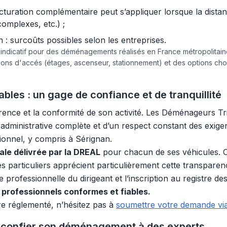
acturation complémentaire peut s’appliquer lorsque la dist
complexes, etc.) ;
 surcoûts possibles selon les entreprises.
e indicatif pour des déménagements réalisés en France métropolita
tions d'accés (étages, ascenseur, stationnement) et des options c
bles : un gage de confiance et de tranquillité
arence et la conformité de son activité. Les Déménageurs T
té administrative complète et d’un respect constant des exig
sionnel, y compris à Sérignan.
gale délivrée par la DREAL
pour chacun de ses véhicules. C
les particuliers apprécient particulièrement cette transpare
 professionnelle du dirigeant et l’inscription au registre de
professionnels conformes et fiables.
e réglementé, n’hésitez pas à
soumettre votre demande via
confier son déménagement à des experts