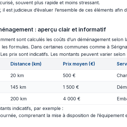
curisé, souvent plus rapide et moins stressant.
, il est judicieux d’évaluer l’ensemble de ces éléments afin 
énagement : aperçu clair et informatif
ment sont calculés les coûts d’un déménagement selon la di
er les formules. Dans certaines communes comme à Sérignan
Les prix sont indicatifs. Les montants peuvent varier selon l
Distance (km)
Prix moyen (€)
Serv
20 km
500 €
Char
145 km
1 500 €
Démo
200 km
4 000 €
Emba
ants indicatifs, par exemple :
urnée, comprenant la mise à disposition de l’équipement et 