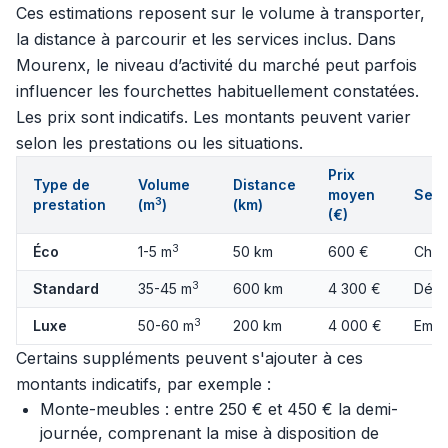
Ces estimations reposent sur le volume à transporter,
la distance à parcourir et les services inclus. Dans
Mourenx, le niveau d’activité du marché peut parfois
influencer les fourchettes habituellement constatées.
Les prix sont indicatifs. Les montants peuvent varier
selon les prestations ou les situations.
Prix
Type de
Volume
Distance
moyen
Serv
3
prestation
(m
)
(km)
(€)
3
Éco
1-5 m
50 km
600 €
Char
3
Standard
35-45 m
600 km
4 300 €
Démo
3
Luxe
50-60 m
200 km
4 000 €
Emba
Certains suppléments peuvent s'ajouter à ces
montants indicatifs, par exemple :
Monte-meubles : entre 250 € et 450 € la demi-
journée, comprenant la mise à disposition de