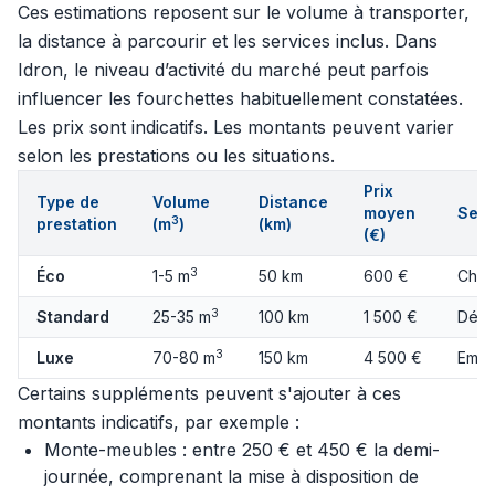
Ces estimations reposent sur le volume à transporter,
la distance à parcourir et les services inclus. Dans
Idron, le niveau d’activité du marché peut parfois
influencer les fourchettes habituellement constatées.
Les prix sont indicatifs. Les montants peuvent varier
selon les prestations ou les situations.
Prix
Type de
Volume
Distance
moyen
Serv
3
prestation
(m
)
(km)
(€)
3
Éco
1-5 m
50 km
600 €
Char
3
Standard
25-35 m
100 km
1 500 €
Démo
3
Luxe
70-80 m
150 km
4 500 €
Emba
Certains suppléments peuvent s'ajouter à ces
montants indicatifs, par exemple :
Monte-meubles : entre 250 € et 450 € la demi-
journée, comprenant la mise à disposition de