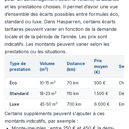
et les prestations choisies. Il permet d’avoir une vue
d’ensemble des écarts possibles entre formules éco,
standard ou luxe. Dans Hasparren, certains écarts
tarifaires peuvent varier en fonction de la demande
locale et de la période de l’année. Les prix sont
indicatifs. Les montants peuvent varier selon les
prestations ou les situations.
Prix
Type de
Volume
Distance
moyen
Serv
3
prestation
(m
)
(km)
(€)
3
Éco
10-15 m
70 km
930 €
Char
3
Standard
18-23 m
110 km
1 500 €
Démo
3
Luxe
45-50 m
700 km
6 000 €
Emba
Certains suppléments peuvent s'ajouter à ces
montants indicatifs, par exemple :
Monte-meubles : entre 250 € et 450 € la demi-