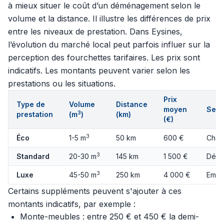
à mieux situer le coût d’un déménagement selon le
volume et la distance. Il illustre les différences de prix
entre les niveaux de prestation. Dans Eysines,
l’évolution du marché local peut parfois influer sur la
perception des fourchettes tarifaires. Les prix sont
indicatifs. Les montants peuvent varier selon les
prestations ou les situations.
Prix
Type de
Volume
Distance
moyen
Serv
3
prestation
(m
)
(km)
(€)
3
Éco
1-5 m
50 km
600 €
Char
3
Standard
20-30 m
145 km
1 500 €
Démo
3
Luxe
45-50 m
250 km
4 000 €
Emba
Certains suppléments peuvent s'ajouter à ces
montants indicatifs, par exemple :
Monte-meubles : entre 250 € et 450 € la demi-