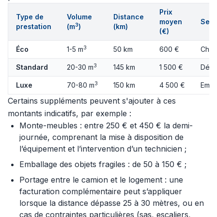
Prix
Type de
Volume
Distance
moyen
Serv
3
prestation
(m
)
(km)
(€)
3
Éco
1-5 m
50 km
600 €
Char
3
Standard
20-30 m
145 km
1 500 €
Démo
3
Luxe
70-80 m
150 km
4 500 €
Emba
Certains suppléments peuvent s'ajouter à ces
montants indicatifs, par exemple :
Monte-meubles : entre 250 € et 450 € la demi-
journée, comprenant la mise à disposition de
l’équipement et l’intervention d’un technicien ;
Emballage des objets fragiles : de 50 à 150 € ;
Portage entre le camion et le logement : une
facturation complémentaire peut s’appliquer
lorsque la distance dépasse 25 à 30 mètres, ou en
cas de contraintes particulières (sas, escaliers,