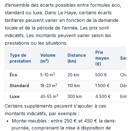
d’ensemble des écarts possibles entre formules éco,
standard ou luxe. Dans La Haye, certains écarts
tarifaires peuvent varier en fonction de la demande
locale et de la période de l’année. Les prix sont
indicatifs. Les montants peuvent varier selon les
prestations ou les situations.
Prix
Type de
Volume
Distance
moyen
Servi
3
prestation
(m
)
(km)
(€)
3
Éco
5-10 m
20 km
500 €
Charg
3
Standard
18-23 m
110 km
1 500 €
Démo
3
Luxe
45-55 m
300 km
4 500 €
Embal
Certains suppléments peuvent s'ajouter à ces
montants indicatifs, par exemple :
Monte-meubles : entre 250 € et 450 € la demi-
journée, comprenant la mise à disposition de