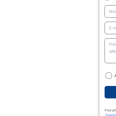
J
Pour pl
Foncti