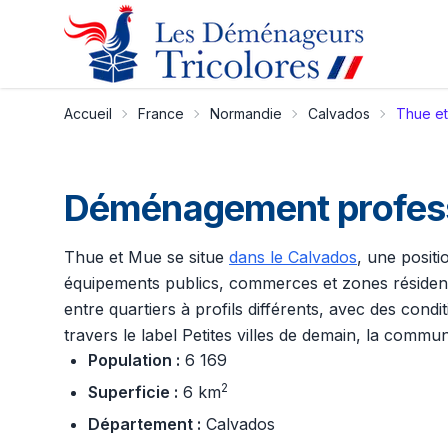
Accueil
France
Normandie
Calvados
Thue e
Déménagement professi
Thue et Mue se situe
dans le Calvados
, une positi
équipements publics, commerces et zones résidentie
entre quartiers à profils différents, avec des con
travers le label Petites villes de demain, la commu
Population :
6 169
2
Superficie :
6 km
Département :
Calvados