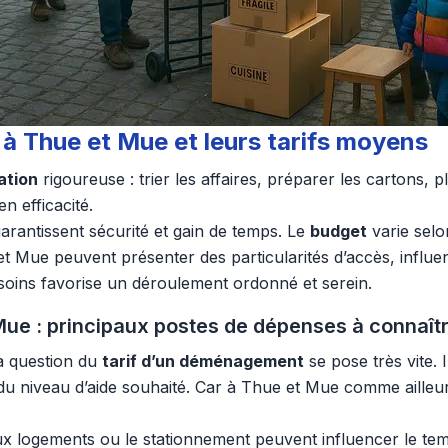
à Thue et Mue et leurs tarifs moyens
ation
rigoureuse : trier les affaires, préparer les cartons, pl
n efficacité.
rantissent sécurité et gain de temps. Le
budget
varie selo
t Mue peuvent présenter des particularités d’accès, influe
oins favorise un déroulement ordonné et serein.
e : principaux postes de dépenses à connaît
a question du
tarif d’un déménagement
se pose très vite. 
t du niveau d’aide souhaité. Car à Thue et Mue comme ailleu
x logements ou le stationnement peuvent influencer le temps