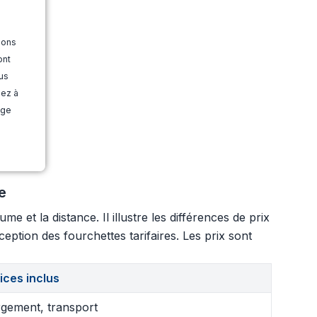
ions
ont
us
dez à
age
e
 et la distance. Il illustre les différences de prix
eption des fourchettes tarifaires. Les prix sont
ices inclus
gement, transport