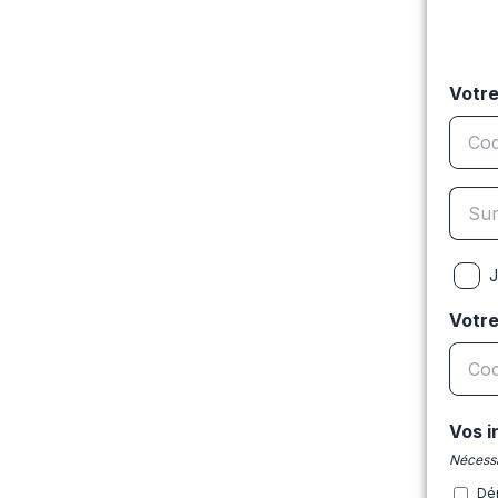
Votre
J
Votr
Vos i
Nécessa
Dé