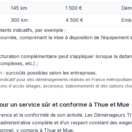
145 km
1 500 €
Démo
300 km
4 500 €
Emba
ants indicatifs, par exemple :
urnée, comprenant la mise à disposition de l’équipement et 
acturation complémentaire peut s’appliquer lorsque la dist
complexes, etc.) ;
 surcoûts possibles selon les entreprises.
e indicatif pour des déménagements réalisés en France métropolita
tions d'accés (étages, ascenseur, stationnement) et des options c
pour un service sûr et conforme à Thue et Mue
arence et la conformité de son activité. Les Déménageurs T
té administrative complète et d’un respect constant des exig
sionnel, y compris à Thue et Mue.