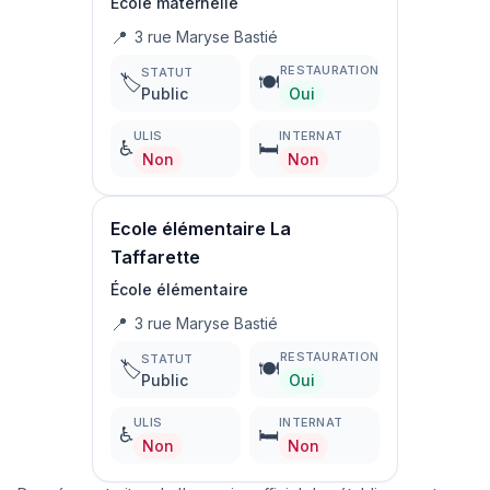
École maternelle
📍
3 rue Maryse Bastié
RESTAURATION
STATUT
🏷️
🍽️
Public
Oui
ULIS
INTERNAT
♿
🛏️
Non
Non
Ecole élémentaire La
Taffarette
École élémentaire
📍
3 rue Maryse Bastié
RESTAURATION
STATUT
🏷️
🍽️
Public
Oui
ULIS
INTERNAT
♿
🛏️
Non
Non