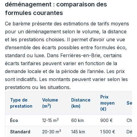
déménagement : comparaison des
formules courantes
Ce barème présente des estimations de tarifs moyens
pour un déménagement selon le volume, la distance
et les prestations choisies. Il permet d’avoir une vue
d’ensemble des écarts possibles entre formules éco,
standard ou luxe. Dans Ferrières-en-Brie, certains
écarts tarifaires peuvent varier en fonction de la
demande locale et de la période de l’année. Les prix
sont indicatifs. Les montants peuvent varier selon les
prestations ou les situations.
Prix
Type de
Volume
Distance
moyen
Serv
3
prestation
(m
)
(km)
(€)
3
Éco
12-15 m
60 km
900 €
Char
3
Standard
20-30 m
145 km
1 500 €
Démo