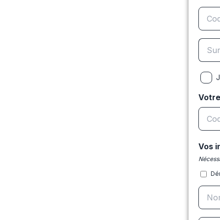
J
Votr
Vos i
Nécessa
Dé