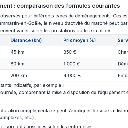
ment : comparaison des formules courantes
s observés pour différents types de déménagements. Ces est
Dammartin-en-Goële, le niveau d’activité du marché peut par
euvent varier selon les prestations ou les situations.
Distance (km)
Prix moyen (€)
Serv
45 km
850 €
Char
80 km
1 000 €
Démo
200 km
4 000 €
Emba
ants indicatifs, par exemple :
urnée, comprenant la mise à disposition de l’équipement et 
acturation complémentaire peut s’appliquer lorsque la dist
complexes, etc.) ;
 surcoûts possibles selon les entreprises.