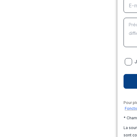
J
Pour pl
Foncti
* Cham
La soum
sont co