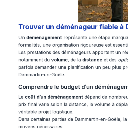
Trouver un déménageur fiable à 
Un
déménagement
représente une étape marquante
formalités, une organisation rigoureuse est essentie
Les prestations des déménageurs apportent un réel
notamment du
volume
, de la
distance
et des
opti
parfois demander une planification un peu plus préci
Dammartin-en-Goële.
Comprendre le budget d’un déménagement 
Le
coût d’un déménagement
dépend de nombreux 
prix final varie selon la distance, le volume à dépl
véritable projet logistique.
Dans certaines parties de Dammartin-en-Goële, la c
moyens nécessaires.