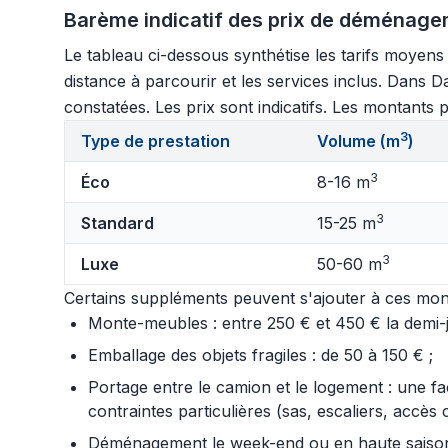
Barème indicatif des prix de déménage
Le tableau ci-dessous synthétise les tarifs moyen
distance à parcourir et les services inclus. Dans 
constatées. Les prix sont indicatifs. Les montants p
3
Type de prestation
Volume (m
)
3
Éco
8-16 m
3
Standard
15-25 m
3
Luxe
50-60 m
Certains suppléments peuvent s'ajouter à ces mont
Monte-meubles : entre 250 € et 450 € la demi-jo
Emballage des objets fragiles : de 50 à 150 € ;
Portage entre le camion et le logement : une f
contraintes particulières (sas, escaliers, accès 
Déménagement le week-end ou en haute saison :