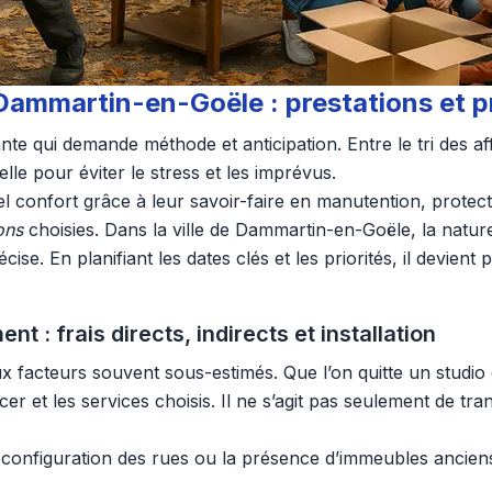
Dammartin-en-Goële : prestations et 
 qui demande méthode et anticipation. Entre le tri des affa
lle pour éviter le stress et les imprévus.
 confort grâce à leur savoir-faire en manutention, protect
ons
choisies. Dans la ville de Dammartin-en-Goële, la natur
se. En planifiant les dates clés et les priorités, il devient 
: frais directs, indirects et installation
facteurs souvent sous-estimés. Que l’on quitte un studi
acer et les services choisis. Il ne s’agit pas seulement de t
onfiguration des rues ou la présence d’immeubles anciens p