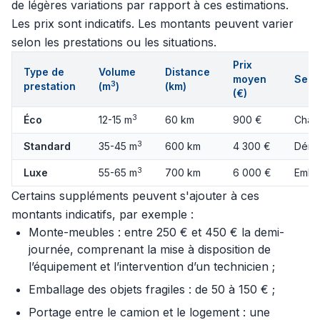
de légères variations par rapport à ces estimations.
Les prix sont indicatifs. Les montants peuvent varier
selon les prestations ou les situations.
Prix
Type de
Volume
Distance
moyen
Serv
3
prestation
(m
)
(km)
(€)
3
Éco
12-15 m
60 km
900 €
Charg
3
Standard
35-45 m
600 km
4 300 €
Démo
3
Luxe
55-65 m
700 km
6 000 €
Embal
Certains suppléments peuvent s'ajouter à ces
montants indicatifs, par exemple :
Monte-meubles : entre 250 € et 450 € la demi-
journée, comprenant la mise à disposition de
l’équipement et l’intervention d’un technicien ;
Emballage des objets fragiles : de 50 à 150 € ;
Portage entre le camion et le logement : une