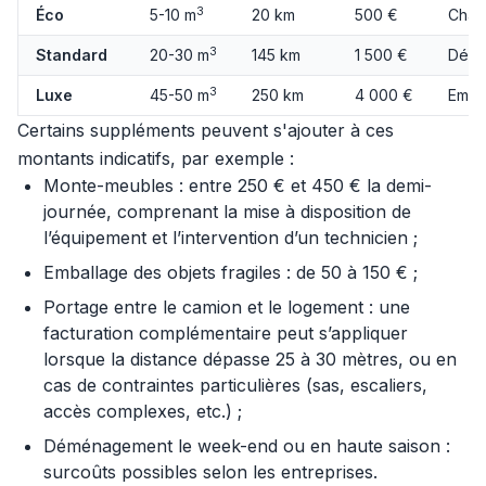
3
Éco
5-10 m
20 km
500 €
Char
3
Standard
20-30 m
145 km
1 500 €
Démo
3
Luxe
45-50 m
250 km
4 000 €
Emba
Certains suppléments peuvent s'ajouter à ces
montants indicatifs, par exemple :
Monte-meubles : entre 250 € et 450 € la demi-
journée, comprenant la mise à disposition de
l’équipement et l’intervention d’un technicien ;
Emballage des objets fragiles : de 50 à 150 € ;
Portage entre le camion et le logement : une
facturation complémentaire peut s’appliquer
lorsque la distance dépasse 25 à 30 mètres, ou en
cas de contraintes particulières (sas, escaliers,
accès complexes, etc.) ;
Déménagement le week-end ou en haute saison :
surcoûts possibles selon les entreprises.