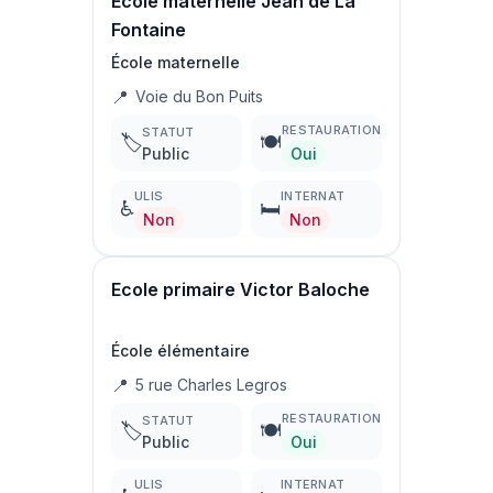
Ecole maternelle Jean de La
Fontaine
École maternelle
📍
Voie du Bon Puits
RESTAURATION
STATUT
🏷️
🍽️
Public
Oui
ULIS
INTERNAT
♿
🛏️
Non
Non
Ecole primaire Victor Baloche
École élémentaire
📍
5 rue Charles Legros
RESTAURATION
STATUT
🏷️
🍽️
Public
Oui
ULIS
INTERNAT