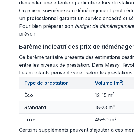
demander une attention particulière lors du stati
Organiser soi-même son déménagement peut réduire 
un professionnel garantit un service encadré et sé
Pour bien préparer son
budget de déménagement
prévoir.
Barème indicatif des prix de déménage
Ce barème tarifaire présente des estimations destin
entre les niveaux de prestation. Dans Massy, l’évolu
Les montants peuvent varier selon les prestations o
3
Type de prestation
Volume (m
)
3
Éco
12-15 m
3
Standard
18-23 m
3
Luxe
45-50 m
Certains suppléments peuvent s'ajouter à ces mont