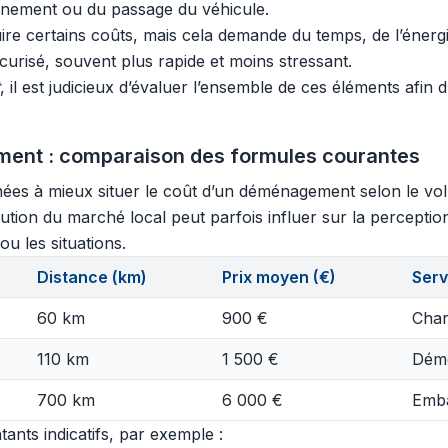
onnement ou du passage du véhicule.
certains coûts, mais cela demande du temps, de l’énergie e
curisé, souvent plus rapide et moins stressant.
, il est judicieux d’évaluer l’ensemble de ces éléments afin 
ment : comparaison des formules courantes
ées à mieux situer le coût d’un déménagement selon le volume
tion du marché local peut parfois influer sur la perception d
u les situations.
Distance (km)
Prix moyen (€)
Serv
60 km
900 €
Char
110 km
1 500 €
Démo
700 km
6 000 €
Emba
ants indicatifs, par exemple :