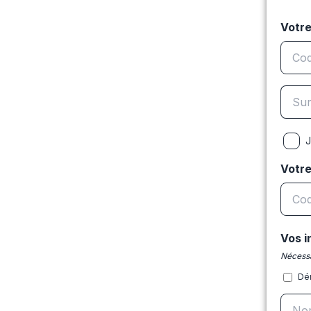
Votre
J
Votr
Vos i
Nécessa
Dé