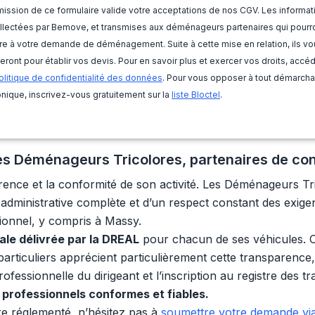
ission de ce formulaire valide votre acceptations de nos CGV. Les informat
llectées par Bemove, et transmises aux déménageurs partenaires qui pourr
e à votre demande de déménagement. Suite à cette mise en relation, ils vo
eront pour établir vos devis. Pour en savoir plus et exercer vos droits, accé
olitique de confidentialité des données
. Pour vous opposer à tout démarch
nique, inscrivez-vous gratuitement sur la
liste Bloctel
.
 Les Déménageurs Tricolores, partenaires de co
arence et la conformité de son activité. Les Déménageurs T
té administrative complète et d’un respect constant des exig
sionnel, y compris à Massy.
gale délivrée par la DREAL
pour chacun de ses véhicules. C
s particuliers apprécient particulièrement cette transparence
ofessionnelle du dirigeant et l’inscription au registre des t
professionnels conformes et fiables.
e réglementé, n’hésitez pas à
soumettre votre demande via