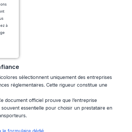
ions
ont
us
dez à
age
nfiance
ricolores sélectionnent uniquement des entreprises
ences réglementaires. Cette rigueur constitue une
e document officiel prouve que l’entreprise
, souvent essentielle pour choisir un prestataire en
ransporteurs.
 le formulaire dédié
.