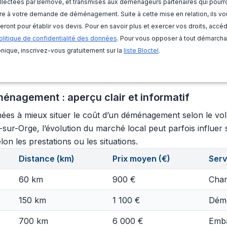
llectées par Bemove, et transmises aux déménageurs partenaires qui pourr
e à votre demande de déménagement. Suite à cette mise en relation, ils vo
eront pour établir vos devis. Pour en savoir plus et exercer vos droits, accé
olitique de confidentialité des données
. Pour vous opposer à tout démarch
nique, inscrivez-vous gratuitement sur la
liste Bloctel
.
énagement : aperçu clair et informatif
ées à mieux situer le coût d’un déménagement selon le volume
sur-Orge, l’évolution du marché local peut parfois influer s
lon les prestations ou les situations.
Distance (km)
Prix moyen (€)
Serv
60 km
900 €
Char
150 km
1 100 €
Démo
700 km
6 000 €
Emba