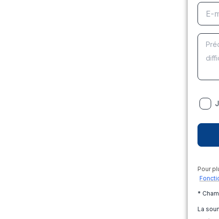
J
Pour pl
Foncti
* Cham
La soum