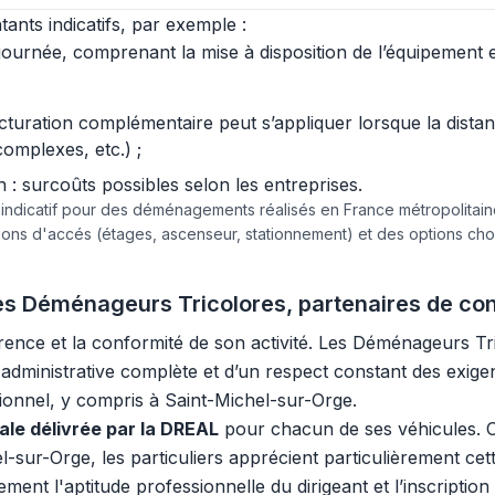
ants indicatifs, par exemple :
urnée, comprenant la mise à disposition de l’équipement et 
acturation complémentaire peut s’appliquer lorsque la dist
complexes, etc.) ;
 surcoûts possibles selon les entreprises.
e indicatif pour des déménagements réalisés en France métropolita
tions d'accés (étages, ascenseur, stationnement) et des options c
 Les Déménageurs Tricolores, partenaires de co
arence et la conformité de son activité. Les Déménageurs T
té administrative complète et d’un respect constant des exig
sionnel, y compris à Saint-Michel-sur-Orge.
gale délivrée par la DREAL
pour chacun de ses véhicules. C
hel-sur-Orge, les particuliers apprécient particulièrement ce
ment l'aptitude professionnelle du dirigeant et l’inscription