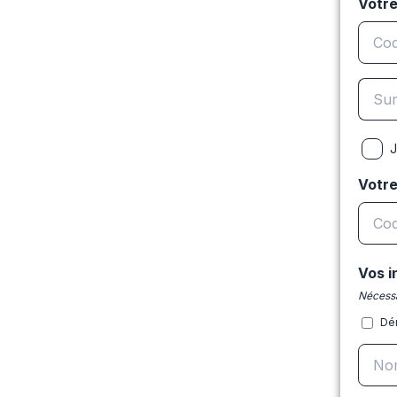
Votre
J
Votr
Vos i
Nécessa
Dé