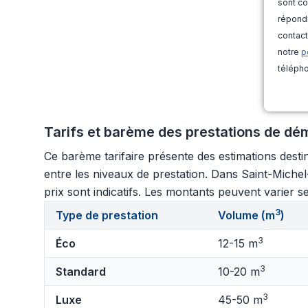
sont co
répondr
contact
notre
p
télépho
Tarifs et barème des prestations de dém
Ce barème tarifaire présente des estimations destin
entre les niveaux de prestation. Dans Saint-Michel-
prix sont indicatifs. Les montants peuvent varier se
3
Type de prestation
Volume (m
)
3
Éco
12-15 m
3
Standard
10-20 m
3
Luxe
45-50 m