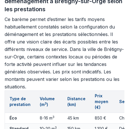
déménagement à Brétigny-sur-Orge selon
les prestations
Ce barème permet d’estimer les tarifs moyens
habituellement constatés selon la configuration du
déménagement et les prestations sélectionnées. Il
offre une vision claire des écarts possibles entre les
différents niveaux de service. Dans la ville de Brétigny-
sur-Orge, certains contextes locaux ou périodes de
forte activité peuvent influer sur les tendances
générales observées. Les prix sont indicatifs. Les
montants peuvent varier selon les prestations ou les
situations.
Prix
Type de
Volume
Distance
moyen
Serv
3
prestation
(m
)
(km)
(€)
3
Éco
8-16 m
45 km
850 €
Char
3
Standard
10-20 m
150 km
1 100 €
Démo