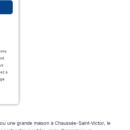
ions
ont
us
dez à
age
ou une grande maison à Chaussée-Saint-Victor, le