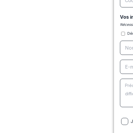
Vos i
Nécessa
Dé
J