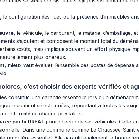
acer et les services choisis. Il ne s’agit pas seulement de t
, la configuration des rues ou la présence d’immeubles anci
œuvre
, le véhicule, le carburant, le matériel d’emballage,
léments s’ajoutent et composent le montant total du démén
tains coûts, mais implique souvent un effort physique imp
 naturellement plus onéreux.
nt
, mieux vaut évaluer l’ensemble des postes de dépense a
ie.
res, c’est choisir des experts vérifiés et ag
iés
constitue une garantie essentielle lors d’un déménage
rigoureusement sélectionnées, répondant à toutes les exige
t la conformité de chaque prestation.
ivrée par la DREAL
pour chacun de ses véhicules. Cette auto
fessionnelle. Dans une commune comme La Chaussée-Saint-Vic
nte un critère essentiel. Elle garantit également la bonne te