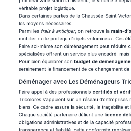
prix final varie selon la distance, le volume à dépl
véritable projet logistique.
Dans certaines parties de la Chaussée-Saint-Victor
les moyens nécessaires.
Parmi les
frais à anticiper
, on retrouve la
main-d’
mobilier ou le portage d’objets volumineux. Ces é
Faire soi-même son déménagement peut réduire cer
spécialisées offrent un service plus encadré, mais
Pour bien équilibrer son
budget de déménageme
sereinement le financement de ce changement de v
Déménager avec Les Déménageurs Tricolo
Faire appel à des professionnels
certifiés et vérif
Tricolores s’appuient sur un réseau d’entreprises 
biens. Ce cadre assure la sécurité, la traçabilité e
Chaque société partenaire détient une
licence dél
obligations administratives et de la capacité pro
transparence et fiabilité, cette conformité représe