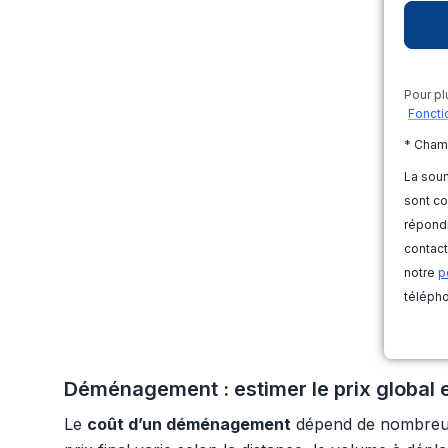
Pour pl
Foncti
* Cham
La soum
sont co
répondr
contact
notre
p
télépho
Déménagement : estimer le prix global et
Le
coût d’un déménagement
dépend de nombreux 