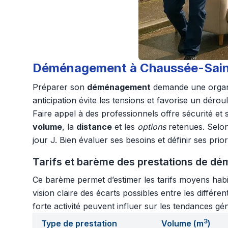
Déménagement à Chaussée-Saint-
Préparer son
déménagement
demande une organis
anticipation évite les tensions et favorise un dérou
Faire appel à des professionnels offre sécurité et
volume
, la
distance
et les
options
retenues. Selon 
jour J. Bien évaluer ses besoins et définir ses pri
Tarifs et barème des prestations de dém
Ce barème permet d’estimer les tarifs moyens habi
vision claire des écarts possibles entre les différ
forte activité peuvent influer sur les tendances gé
3
Type de prestation
Volume (m
)