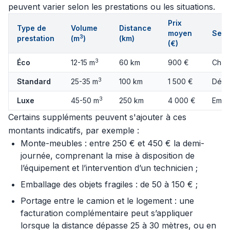
peuvent varier selon les prestations ou les situations.
Prix
Type de
Volume
Distance
moyen
Serv
3
prestation
(m
)
(km)
(€)
3
Éco
12-15 m
60 km
900 €
Char
3
Standard
25-35 m
100 km
1 500 €
Démo
3
Luxe
45-50 m
250 km
4 000 €
Emba
Certains suppléments peuvent s'ajouter à ces
montants indicatifs, par exemple :
Monte-meubles : entre 250 € et 450 € la demi-
journée, comprenant la mise à disposition de
l’équipement et l’intervention d’un technicien ;
Emballage des objets fragiles : de 50 à 150 € ;
Portage entre le camion et le logement : une
facturation complémentaire peut s’appliquer
lorsque la distance dépasse 25 à 30 mètres, ou en