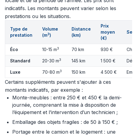
locale et de la période de l’année. Les prix sont
indicatifs. Les montants peuvent varier selon les
prestations ou les situations.
Prix
Type de
Volume
Distance
moyen
Serv
3
prestation
(m
)
(km)
(€)
3
Éco
10-15 m
70 km
930 €
Char
3
Standard
20-30 m
145 km
1 500 €
Démo
3
Luxe
70-80 m
150 km
4 500 €
Emba
Certains suppléments peuvent s'ajouter à ces
montants indicatifs, par exemple :
Monte-meubles : entre 250 € et 450 € la demi-
journée, comprenant la mise à disposition de
l’équipement et l’intervention d’un technicien ;
Emballage des objets fragiles : de 50 à 150 € ;
Portage entre le camion et le logement : une