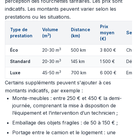
perception des fourchettes tarifaires. Les prix sont
indicatifs. Les montants peuvent varier selon les
prestations ou les situations.
Prix
Type de
Volume
Distance
moyen
Serv
3
prestation
(m
)
(km)
(€)
3
Éco
20-30 m
500 km
3 800 €
Char
3
Standard
20-30 m
145 km
1 500 €
Démo
3
Luxe
45-50 m
700 km
6 000 €
Emba
Certains suppléments peuvent s'ajouter à ces
montants indicatifs, par exemple :
Monte-meubles : entre 250 € et 450 € la demi-
journée, comprenant la mise à disposition de
l’équipement et l’intervention d’un technicien ;
Emballage des objets fragiles : de 50 à 150 € ;
Portage entre le camion et le logement : une