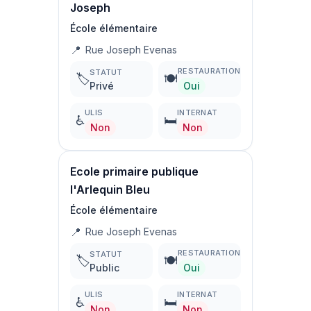
Joseph
École élémentaire
📍
Rue Joseph Evenas
RESTAURATION
STATUT
🏷️
🍽️
Privé
Oui
ULIS
INTERNAT
♿
🛏️
Non
Non
Ecole primaire publique
l'Arlequin Bleu
École élémentaire
📍
Rue Joseph Evenas
RESTAURATION
STATUT
🏷️
🍽️
Public
Oui
ULIS
INTERNAT
♿
🛏️
Non
Non