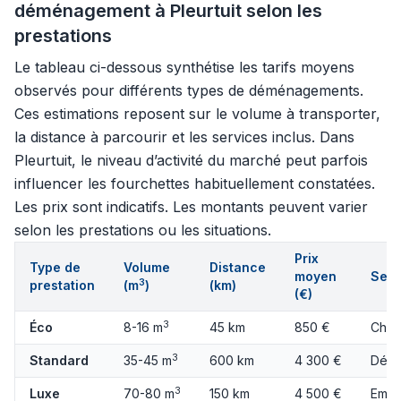
déménagement à Pleurtuit selon les
prestations
Le tableau ci-dessous synthétise les tarifs moyens
observés pour différents types de déménagements.
Ces estimations reposent sur le volume à transporter,
la distance à parcourir et les services inclus. Dans
Pleurtuit, le niveau d’activité du marché peut parfois
influencer les fourchettes habituellement constatées.
Les prix sont indicatifs. Les montants peuvent varier
selon les prestations ou les situations.
Prix
Type de
Volume
Distance
moyen
Serv
3
prestation
(m
)
(km)
(€)
3
Éco
8-16 m
45 km
850 €
Char
3
Standard
35-45 m
600 km
4 300 €
Démo
3
Luxe
70-80 m
150 km
4 500 €
Emba