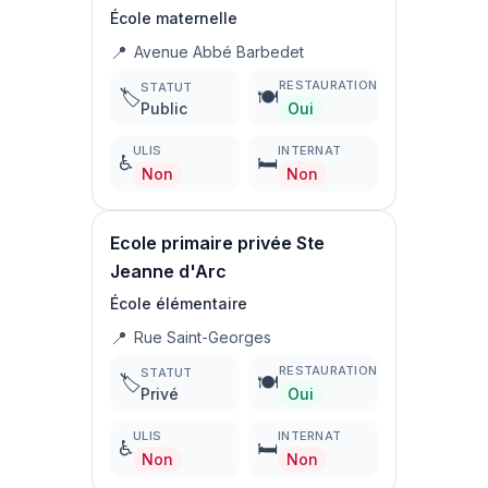
École maternelle
📍
Avenue Abbé Barbedet
RESTAURATION
STATUT
🏷️
🍽️
Public
Oui
ULIS
INTERNAT
♿
🛏️
Non
Non
Ecole primaire privée Ste
Jeanne d'Arc
École élémentaire
📍
Rue Saint-Georges
RESTAURATION
STATUT
🏷️
🍽️
Privé
Oui
ULIS
INTERNAT
♿
🛏️
Non
Non