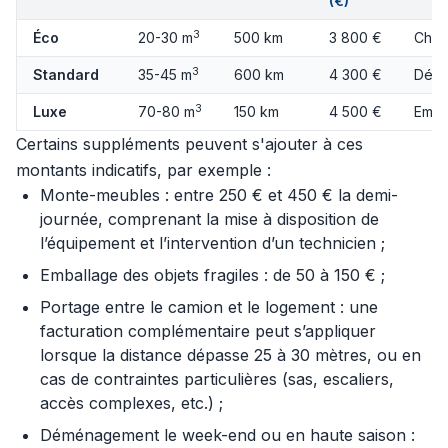
(€)
3
Éco
20-30 m
500 km
3 800 €
Char
3
Standard
35-45 m
600 km
4 300 €
Démo
3
Luxe
70-80 m
150 km
4 500 €
Emba
Certains suppléments peuvent s'ajouter à ces
montants indicatifs, par exemple :
Monte-meubles : entre 250 € et 450 € la demi-
journée, comprenant la mise à disposition de
l’équipement et l’intervention d’un technicien ;
Emballage des objets fragiles : de 50 à 150 € ;
Portage entre le camion et le logement : une
facturation complémentaire peut s’appliquer
lorsque la distance dépasse 25 à 30 mètres, ou en
cas de contraintes particulières (sas, escaliers,
accès complexes, etc.) ;
Déménagement le week-end ou en haute saison :