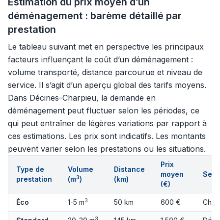
Estimation du prix moyen d’un
déménagement : barème détaillé par
prestation
Le tableau suivant met en perspective les principaux
facteurs influençant le coût d’un déménagement :
volume transporté, distance parcourue et niveau de
service. Il s’agit d’un aperçu global des tarifs moyens.
Dans Décines-Charpieu, la demande en
déménagement peut fluctuer selon les périodes, ce
qui peut entraîner de légères variations par rapport à
ces estimations. Les prix sont indicatifs. Les montants
peuvent varier selon les prestations ou les situations.
Prix
Type de
Volume
Distance
moyen
Serv
3
prestation
(m
)
(km)
(€)
3
Éco
1-5 m
50 km
600 €
Char
3