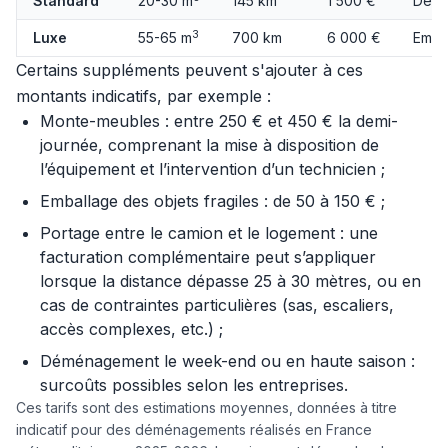
Standard
20-30 m
145 km
1 500 €
Démo
3
Luxe
55-65 m
700 km
6 000 €
Emba
Certains suppléments peuvent s'ajouter à ces
montants indicatifs, par exemple :
Monte-meubles : entre 250 € et 450 € la demi-
journée, comprenant la mise à disposition de
l’équipement et l’intervention d’un technicien ;
Emballage des objets fragiles : de 50 à 150 € ;
Portage entre le camion et le logement : une
facturation complémentaire peut s’appliquer
lorsque la distance dépasse 25 à 30 mètres, ou en
cas de contraintes particulières (sas, escaliers,
accès complexes, etc.) ;
Déménagement le week-end ou en haute saison :
surcoûts possibles selon les entreprises.
Ces tarifs sont des estimations moyennes, données à titre
indicatif pour des déménagements réalisés en France