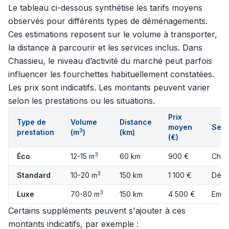
Le tableau ci-dessous synthétise les tarifs moyens
observés pour différents types de déménagements.
Ces estimations reposent sur le volume à transporter,
la distance à parcourir et les services inclus. Dans
Chassieu, le niveau d’activité du marché peut parfois
influencer les fourchettes habituellement constatées.
Les prix sont indicatifs. Les montants peuvent varier
selon les prestations ou les situations.
Prix
Type de
Volume
Distance
moyen
Serv
3
prestation
(m
)
(km)
(€)
3
Éco
12-15 m
60 km
900 €
Char
3
Standard
10-20 m
150 km
1 100 €
Démo
3
Luxe
70-80 m
150 km
4 500 €
Emba
Certains suppléments peuvent s'ajouter à ces
montants indicatifs, par exemple :