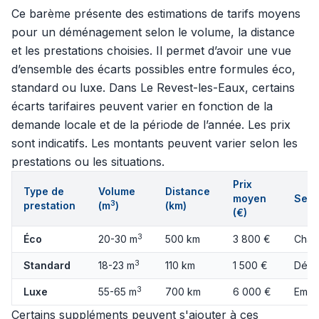
Ce barème présente des estimations de tarifs moyens
pour un déménagement selon le volume, la distance
et les prestations choisies. Il permet d’avoir une vue
d’ensemble des écarts possibles entre formules éco,
standard ou luxe. Dans Le Revest-les-Eaux, certains
écarts tarifaires peuvent varier en fonction de la
demande locale et de la période de l’année. Les prix
sont indicatifs. Les montants peuvent varier selon les
prestations ou les situations.
Prix
Type de
Volume
Distance
moyen
Serv
3
prestation
(m
)
(km)
(€)
3
Éco
20-30 m
500 km
3 800 €
Char
3
Standard
18-23 m
110 km
1 500 €
Démo
3
Luxe
55-65 m
700 km
6 000 €
Emba
Certains suppléments peuvent s'ajouter à ces