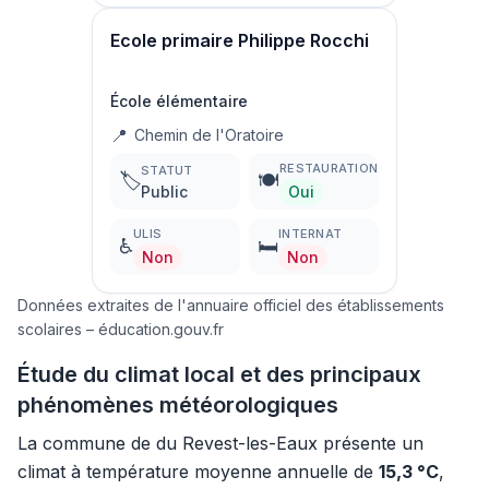
Ecole primaire Philippe Rocchi
École élémentaire
📍
Chemin de l'Oratoire
RESTAURATION
STATUT
🏷️
🍽️
Public
Oui
ULIS
INTERNAT
♿
🛏️
Non
Non
Données extraites de l'annuaire officiel des établissements
scolaires – éducation.gouv.fr
Étude du climat local et des principaux
phénomènes météorologiques
La commune de du Revest-les-Eaux présente un
climat à température moyenne annuelle de
15,3 °C
,