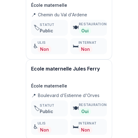
École maternelle
📍
Chemin du Val d'Ardene
RESTAURATION
STATUT
🏷️
🍽️
Public
Oui
ULIS
INTERNAT
♿
🛏️
Non
Non
Ecole maternelle Jules Ferry
École maternelle
📍
Boulevard d'Estienne d'Orves
RESTAURATION
STATUT
🏷️
🍽️
Public
Oui
ULIS
INTERNAT
♿
🛏️
Non
Non